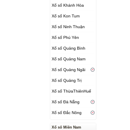
Xổ số Khánh Hòa
Xổ số Kon Tum
Xổ số Ninh Thuận
Xổ số Phú Yên
Xổ số Quảng Bình
Xổ số Quảng Nam
Xổ số Quảng Ngãi
Xổ số Quảng Trị
Xổ số ThừaThiênHuế
Xổ số Đà Nẵng
Xổ số Đắc Nông
Xổ số Miền Nam