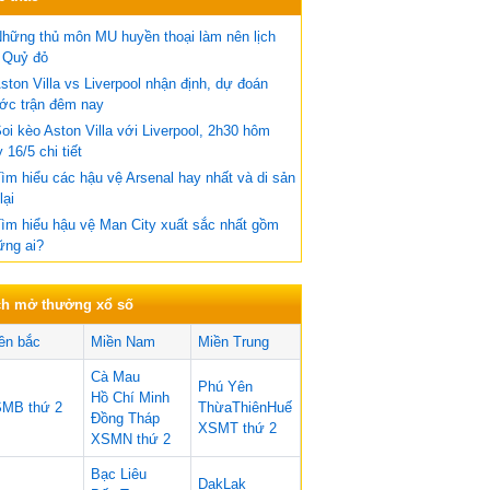
Những thủ môn MU huyền thoại làm nên lịch
 Quỷ đỏ
ston Villa vs Liverpool nhận định, dự đoán
ước trận đêm nay
oi kèo Aston Villa với Liverpool, 2h30 hôm
 16/5 chi tiết
ìm hiểu các hậu vệ Arsenal hay nhất và di sản
lại
Tìm hiểu hậu vệ Man City xuất sắc nhất gồm
ững ai?
ch mở thưởng xổ số
ền bắc
Miền Nam
Miền Trung
Cà Mau
Phú Yên
Hồ Chí Minh
MB thứ 2
ThừaThiênHuế
Đồng Tháp
XSMT thứ 2
XSMN thứ 2
Bạc Liêu
DakLak