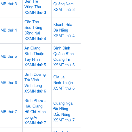
Bến Tre
MB thứ 3
Quảng Nam
Vũng Tàu
XSMT thứ 3
XSMN thứ 3
Cần Thơ
Khánh Hòa
Sóc Trăng
MB thứ 4
Đà Nẵng
Đồng Nai
XSMT thứ 4
XSMN thứ 4
An Giang
Bình Định
Bình Thuận
Quảng Bình
MB thứ 5
Tây Ninh
Quảng Trị
XSMN thứ 5
XSMT thứ 5
Bình Dương
Gia Lai
Trà Vinh
MB thứ 6
Ninh Thuận
Vĩnh Long
XSMT thứ 6
XSMN thứ 6
Bình Phước
Quảng Ngãi
Hậu Giang
Đà Nẵng
MB thứ 7
Hồ Chí Minh
Đắc Nông
Long An
XSMT thứ 7
XSMN thứ 7