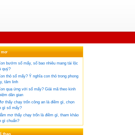
 mơ
Con bướm số mấy, số bao nhiêu mang tài lộc
ú quý?
Con thỏ số mấy? Ý nghĩa con thỏ trong phong
y, tâm linh
Con quạ ứng với số mấy? Giải mã theo kinh
hiệm dân gian
Mơ thấy chạy trốn công an là điềm gì, chọn
n gì số mấy?
Nằm mơ thấy chạy trốn là điềm gì, tham khảo
n gì chuẩn?
ể thao