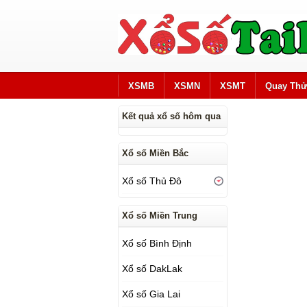
XSMB
XSMN
XSMT
Quay Thử
Kết quả xổ số hôm qua
Xổ số Miền Bắc
Xổ số Thủ Đô
Xổ số Miền Trung
Xổ số Bình Định
Xổ số DakLak
Xổ số Gia Lai