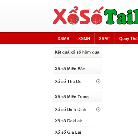
XSMB
XSMN
XSMT
Quay Thử
Kết quả xổ số hôm qua
Xổ số Miền Bắc
Xổ số Thủ Đô
Xổ số Miền Trung
Xổ số Bình Định
Xổ số DakLak
Xổ số Gia Lai