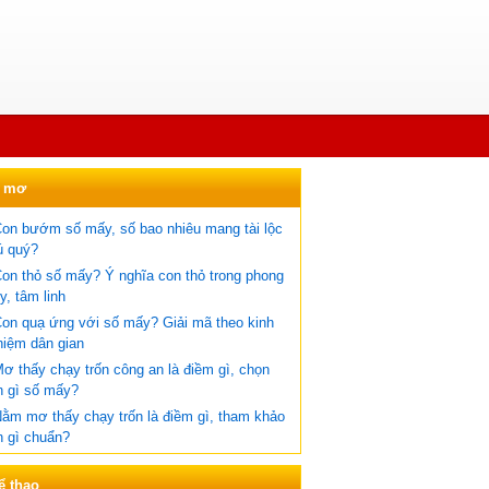
 mơ
Con bướm số mấy, số bao nhiêu mang tài lộc
ú quý?
Con thỏ số mấy? Ý nghĩa con thỏ trong phong
y, tâm linh
Con quạ ứng với số mấy? Giải mã theo kinh
hiệm dân gian
Mơ thấy chạy trốn công an là điềm gì, chọn
n gì số mấy?
Nằm mơ thấy chạy trốn là điềm gì, tham khảo
n gì chuẩn?
ể thao