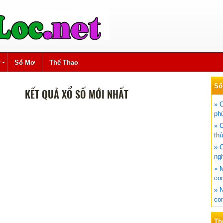
Sổ Mơ
Thể Thao
Sổ
KẾT QUẢ XỔ SỐ MỚI NHẤT
» 
ph
» 
thủ
» 
ng
» 
co
» 
co
Th