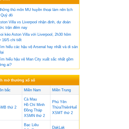
Những thủ môn MU huyền thoại làm nên lịch
 Quỷ đỏ
ston Villa vs Liverpool nhận định, dự đoán
ước trận đêm nay
oi kèo Aston Villa với Liverpool, 2h30 hôm
 16/5 chi tiết
ìm hiểu các hậu vệ Arsenal hay nhất và di sản
lại
Tìm hiểu hậu vệ Man City xuất sắc nhất gồm
ững ai?
ch mở thưởng xổ số
ền bắc
Miền Nam
Miền Trung
Cà Mau
Phú Yên
Hồ Chí Minh
MB thứ 2
ThừaThiênHuế
Đồng Tháp
XSMT thứ 2
XSMN thứ 2
Bạc Liêu
DakLak