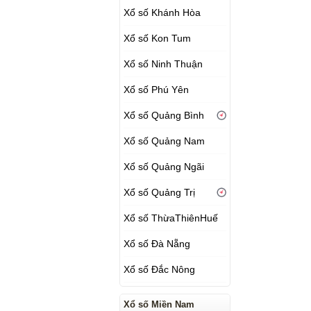
Xổ số Khánh Hòa
Xổ số Kon Tum
Xổ số Ninh Thuận
Xổ số Phú Yên
Xổ số Quảng Bình
Xổ số Quảng Nam
Xổ số Quảng Ngãi
Xổ số Quảng Trị
Xổ số ThừaThiênHuế
Xổ số Đà Nẵng
Xổ số Đắc Nông
Xổ số Miền Nam