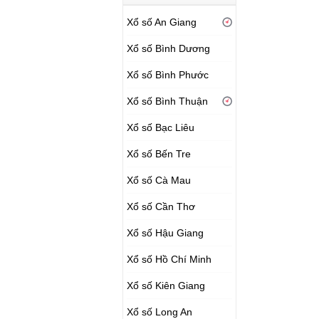
Xổ số An Giang
Xổ số Bình Dương
Xổ số Bình Phước
Xổ số Bình Thuận
Xổ số Bạc Liêu
Xổ số Bến Tre
Xổ số Cà Mau
Xổ số Cần Thơ
Xổ số Hậu Giang
Xổ số Hồ Chí Minh
Xổ số Kiên Giang
Xổ số Long An