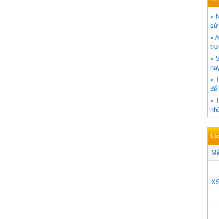
» 
sử
» A
tr
» S
nay
» T
để 
» 
nh
Lị
Mi
XS