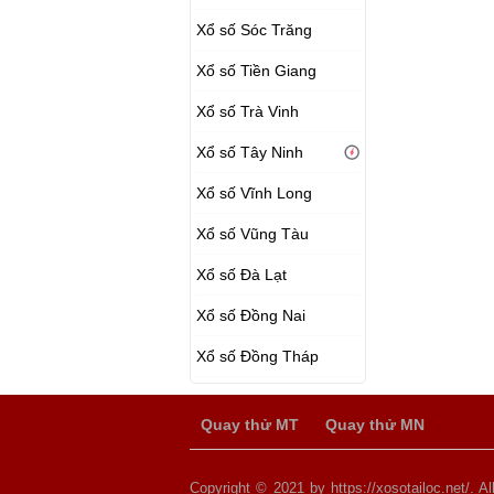
Xổ số Sóc Trăng
Xổ số Tiền Giang
Xổ số Trà Vinh
Xổ số Tây Ninh
Xổ số Vĩnh Long
Xổ số Vũng Tàu
Xổ số Đà Lạt
Xổ số Đồng Nai
Xổ số Đồng Tháp
Quay thử MT
Quay thử MN
Copyright © 2021 by https://xosotailoc.net/. 