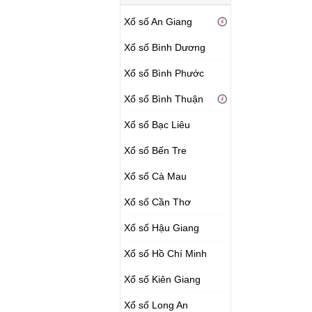
Xổ số An Giang
Xổ số Bình Dương
Xổ số Bình Phước
Xổ số Bình Thuận
Xổ số Bạc Liêu
Xổ số Bến Tre
Xổ số Cà Mau
Xổ số Cần Thơ
Xổ số Hậu Giang
Xổ số Hồ Chí Minh
Xổ số Kiên Giang
Xổ số Long An