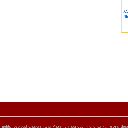
X
Nh
All rights reserved Chuyên trang Phân tích, soi cầu, thống kê và Tường thu