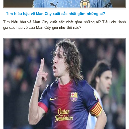
Tìm hiểu hậu vệ Man City xuất sắc nhất gồm những ai?
Tìm hiểu hậu vệ Man City xuất sắc nhất gồm những ai? Tiêu chí đánh
giá các hậu vệ của Man City giỏi như thế nào?