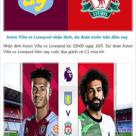
Aston Villa vs Liverpool nhận định, dự đoán trước trận đêm nay
Nhận định Aston Villa vs Liverpool lúc 02h00 ngày 16/5. Dự đoán Aston
Villa vs Liverpool hôm nay cuộc đua giành vé C1 mùa tới.