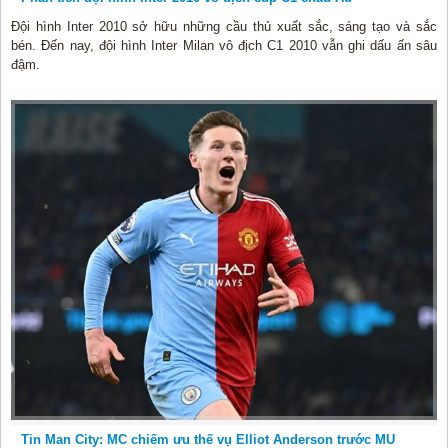
Đội hình Inter 2010 sở hữu những cầu thủ xuất sắc, sáng tạo và sắc
bén. Đến nay, đội hình Inter Milan vô địch C1 2010 vẫn ghi dấu ấn sâu
đậm.
Tin Man City: MC chiếm ưu thế vụ Elliot Anderson trước MU