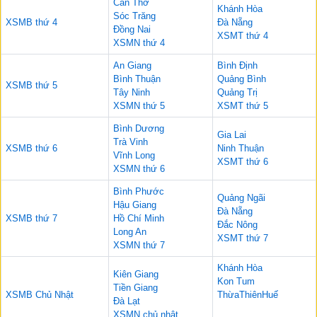
Cần Thơ
Khánh Hòa
Sóc Trăng
XSMB thứ 4
Đà Nẵng
Đồng Nai
XSMT thứ 4
XSMN thứ 4
An Giang
Bình Định
Bình Thuận
Quảng Bình
XSMB thứ 5
Tây Ninh
Quảng Trị
XSMN thứ 5
XSMT thứ 5
Bình Dương
Gia Lai
Trà Vinh
XSMB thứ 6
Ninh Thuận
Vĩnh Long
XSMT thứ 6
XSMN thứ 6
Bình Phước
Quảng Ngãi
Hậu Giang
Đà Nẵng
XSMB thứ 7
Hồ Chí Minh
Đắc Nông
Long An
XSMT thứ 7
XSMN thứ 7
Khánh Hòa
Kiên Giang
Kon Tum
Tiền Giang
XSMB Chủ Nhật
ThừaThiênHuế
Đà Lạt
XSMN chủ nhật