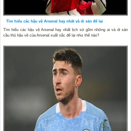
Tìm hiểu các hậu vệ Arsenal hay nhất và di sản để lại
Tìm hiểu các hậu vệ Arsenal hay nhất lịch sử gồm những ai và di sản
cầu thủ hậu vệ của Arsenal xuất sắc để lại như thế nào?