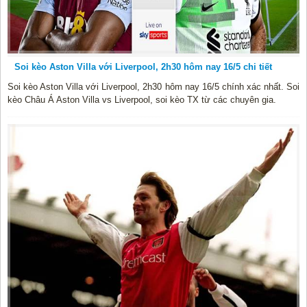
Soi kèo Aston Villa với Liverpool, 2h30 hôm nay 16/5 chi tiết
Soi kèo Aston Villa với Liverpool, 2h30 hôm nay 16/5 chính xác nhất. Soi
kèo Châu Á Aston Villa vs Liverpool, soi kèo TX từ các chuyên gia.