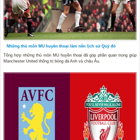
Những thủ môn MU huyền thoại làm nên lịch sử Quỷ đỏ
Tổng hợp những thủ môn MU huyền thoại đã góp phần quan trọng giúp
Manchester United thống trị bóng đá Anh và châu Âu.