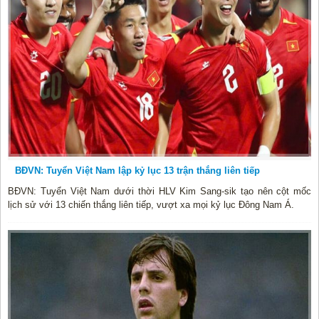
BĐVN: Tuyển Việt Nam lập kỷ lục 13 trận thắng liên tiếp
BĐVN: Tuyển Việt Nam dưới thời HLV Kim Sang-sik tạo nên cột mốc
lịch sử với 13 chiến thắng liên tiếp, vượt xa mọi kỷ lục Đông Nam Á.