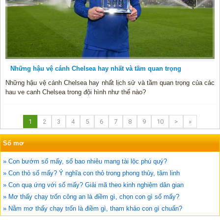
Những hậu vệ cánh Chelsea hay nhất và tầm quan trọng
Những hậu vệ cánh Chelsea hay nhất lịch sử và tầm quan trọng của các
hau ve canh Chelsea trong đội hình như thế nào?
1
2
3
4
5
6
7
8
9
10
>
»
Sổ mơ
» Con bướm số mấy, số bao nhiêu mang tài lộc phú quý?
» Con thỏ số mấy? Ý nghĩa con thỏ trong phong thủy, tâm linh
» Con quạ ứng với số mấy? Giải mã theo kinh nghiệm dân gian
» Mơ thấy chạy trốn công an là điềm gì, chọn con gì số mấy?
» Nằm mơ thấy chạy trốn là điềm gì, tham khảo con gì chuẩn?