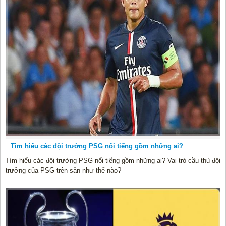
Tìm hiểu các đội trưởng PSG nổi tiếng gồm những ai?
Tìm hiểu các đội trưởng PSG nổi tiếng gồm những ai? Vai trò cầu thủ đội
trưởng của PSG trên sân như thế nào?