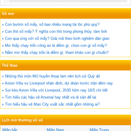
Sổ mơ
» Con bướm số mấy, số bao nhiêu mang tài lộc phú quý?
» Con thỏ số mấy? Ý nghĩa con thỏ trong phong thủy, tâm linh
» Con quạ ứng với số mấy? Giải mã theo kinh nghiệm dân gian
» Mơ thấy chạy trốn công an là điềm gì, chọn con gì số mấy?
» Nằm mơ thấy chạy trốn là điềm gì, tham khảo con gì chuẩn?
Thể thao
» Những thủ môn MU huyền thoại làm nên lịch sử Quỷ đỏ
» Aston Villa vs Liverpool nhận định, dự đoán trước trận đêm nay
» Soi kèo Aston Villa với Liverpool, 2h30 hôm nay 16/5 chi tiết
» Tìm hiểu các hậu vệ Arsenal hay nhất và di sản để lại
» Tìm hiểu hậu vệ Man City xuất sắc nhất gồm những ai?
Lịch mở thưởng xổ số
Miền bắc
Miền Nam
Miền Trung