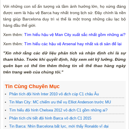
Với những con số ấn tượng và tầm ảnh hưởng lớn, họ xứng đáng
được xem là hậu vệ Barca hay nhất trong lịch sử. Đây chính là nền
tảng giúp Barcelona duy trì vị thế là một trong những câu lạc bộ
hàng đầu thế giới.
Xem thêm:
Tìm hiểu hậu vệ Man City xuất sắc nhất gồm những ai?
Xem thêm:
Tìm hiểu các hậu vệ Arsenal hay nhất và di sản để lại
"Xin nhớ rằng các dữ liệu phân tích và nhận định chỉ là sự
tham khảo. Trước khi quyết định, hãy xem xét kỹ lưỡng. Đừng
quên bạn có thể tìm thêm thông tin về thể thao hàng ngày
trên trang web của chúng tôi."
Tin Cùng Chuyên Mục
Phân tích đội hình Inter 2010 vô địch cúp C1 châu Âu
Tin Man City: MC chiếm ưu thế vụ Elliot Anderson trước MU
Tìm hiểu đội hình Chelsea 2012 vô địch C1 gồm những ai?
Phân tích chi tiết đội hình Barca vô địch C1 2015
Tin Barca: Nhìn Barcelona bất lực, mới thấy Ronaldo vĩ đại