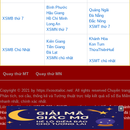
Bình Phước
Quảng Ngãi
Hậu Giang
Đà Nẵng
XSMB thứ 7
Hồ Chí Minh
Đắc Nông
Long An
XSMT thứ 7
XSMN thứ 7
Khánh Hòa
Kiên Giang
Kon Tum
Tiền Giang
XSMB Chủ Nhật
ThừaThiênHuế
Đà Lạt
XSMN chủ nhật
XSMT chủ nhật
Quay thử MT
Quay thử MN
Copyright © 2021 by https://xosotailoc.net/. All rights reserved Chuyên trang
Phân tích, soi cầu, thống kê và Tường thuật trực tiếp kết quả xổ số Ba Miền
nhanh nhất, chính xác nhất.
Liên kết: Cập nhật
XSMB 360
|
SXMB
trực tiếp |
xsmb
|
Xổ số đài Khánh
Hòa
|
xổ số 3 miền
|
kết quả xổ số miền bắc hôm nay
|
lịch thi đấu bóng đá
lịch ngoại hạng anh
|
dự đoán xổ số vip
|
dự đoán xổ số miền trung chín
xác 100
|
xổ số 100 ngày
|
dự đoán xsmb