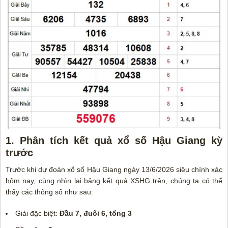
1. Phân tích kết quả xổ số Hậu Giang kỳ
trước
Trước khi dự đoán xổ số Hậu Giang ngày 13/6/2026 siêu chính xác
hôm nay, cùng nhìn lại bảng kết quả XSHG trên, chúng ta có thể
thấy các thông số như sau:
Giải đặc biệt:
Đầu 7, đuôi 6, tổng 3