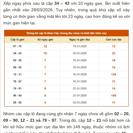
Xếp ngay phía sau là cặp
34 – 43
với 10 ngày gan, lần xuất hiện
gần nhất vào 28/03/2026. Tuy nhiên, trong quá khứ cặp số này
từng có thời gian vắng mặt lên tới 23 ngày, cao hơn đáng kể so với
mức gan hiện tại.
Nhóm các cặp lô đang cùng ghi nhận 7 ngày chưa về gồm
02 – 20,
09 – 90, 12 – 21 và 79 – 97
. Trong đó, cặp
12 – 21
nổi bật hơn cả
khi sở hữu mức gan cực đại lên tới 149 ngày, thuộc nhóm có lịch