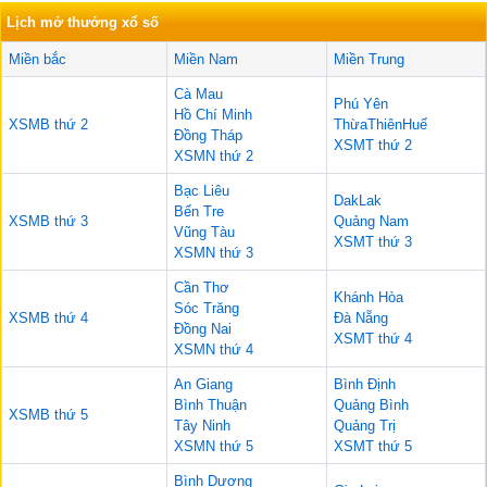
Lịch mở thưởng xổ số
Miền bắc
Miền Nam
Miền Trung
Cà Mau
Phú Yên
Hồ Chí Minh
XSMB thứ 2
ThừaThiênHuế
Đồng Tháp
XSMT thứ 2
XSMN thứ 2
Bạc Liêu
DakLak
Bến Tre
XSMB thứ 3
Quảng Nam
Vũng Tàu
XSMT thứ 3
XSMN thứ 3
Cần Thơ
Khánh Hòa
Sóc Trăng
XSMB thứ 4
Đà Nẵng
Đồng Nai
XSMT thứ 4
XSMN thứ 4
An Giang
Bình Định
Bình Thuận
Quảng Bình
XSMB thứ 5
Tây Ninh
Quảng Trị
XSMN thứ 5
XSMT thứ 5
Bình Dương