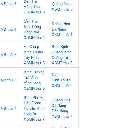
Bến Tre
MB thứ 3
Quảng Nam
Vũng Tàu
XSMT thứ 3
XSMN thứ 3
Cần Thơ
Khánh Hòa
Sóc Trăng
MB thứ 4
Đà Nẵng
Đồng Nai
XSMT thứ 4
XSMN thứ 4
An Giang
Bình Định
Bình Thuận
Quảng Bình
MB thứ 5
Tây Ninh
Quảng Trị
XSMN thứ 5
XSMT thứ 5
Bình Dương
Gia Lai
Trà Vinh
MB thứ 6
Ninh Thuận
Vĩnh Long
XSMT thứ 6
XSMN thứ 6
Bình Phước
Quảng Ngãi
Hậu Giang
Đà Nẵng
MB thứ 7
Hồ Chí Minh
Đắc Nông
Long An
XSMT thứ 7
XSMN thứ 7