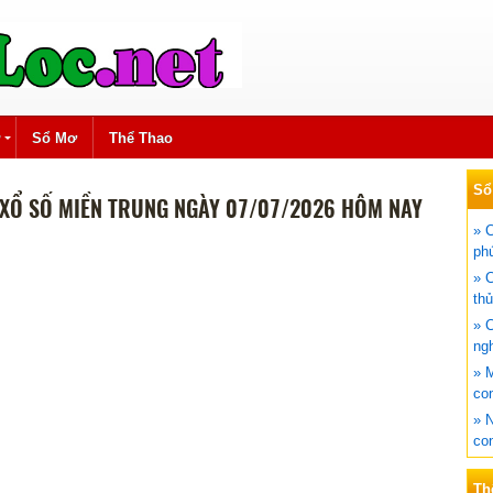
Sổ Mơ
Thể Thao
Sổ
 XỔ SỐ MIỀN TRUNG NGÀY 07/07/2026 HÔM NAY
» 
ph
» 
thủ
» 
ng
» 
co
» 
co
Th