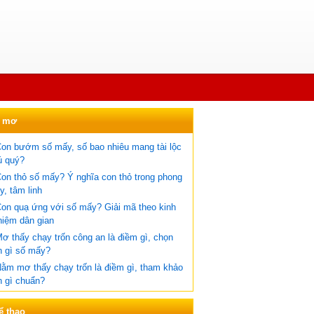
 mơ
Con bướm số mấy, số bao nhiêu mang tài lộc
ú quý?
Con thỏ số mấy? Ý nghĩa con thỏ trong phong
y, tâm linh
Con quạ ứng với số mấy? Giải mã theo kinh
hiệm dân gian
Mơ thấy chạy trốn công an là điềm gì, chọn
n gì số mấy?
Nằm mơ thấy chạy trốn là điềm gì, tham khảo
n gì chuẩn?
ể thao