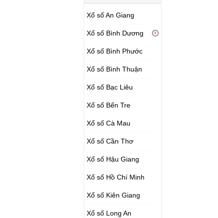
Xổ số An Giang
Xổ số Bình Dương
Xổ số Bình Phước
Xổ số Bình Thuận
Xổ số Bạc Liêu
Xổ số Bến Tre
Xổ số Cà Mau
Xổ số Cần Thơ
Xổ số Hậu Giang
Xổ số Hồ Chí Minh
Xổ số Kiên Giang
Xổ số Long An