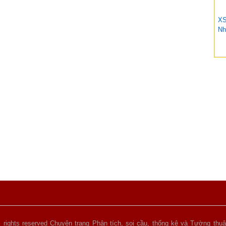
X
Nh
All rights reserved Chuyên trang Phân tích, soi cầu, thống kê và Tường thu