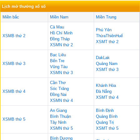
Lịch mở thưởng xổ số
Miền bắc
Miền Nam
Miền Trung
Cà Mau
Phú Yên
Hồ Chí Minh
XSMB thứ 2
ThừaThiênHuế
Đồng Tháp
XSMT thứ 2
XSMN thứ 2
Bạc Liêu
DakLak
Bến Tre
XSMB thứ 3
Quảng Nam
Vũng Tàu
XSMT thứ 3
XSMN thứ 3
Cần Thơ
Khánh Hòa
Sóc Trăng
XSMB thứ 4
Đà Nẵng
Đồng Nai
XSMT thứ 4
XSMN thứ 4
An Giang
Bình Định
Bình Thuận
Quảng Bình
XSMB thứ 5
Tây Ninh
Quảng Trị
XSMN thứ 5
XSMT thứ 5
Bình Dương