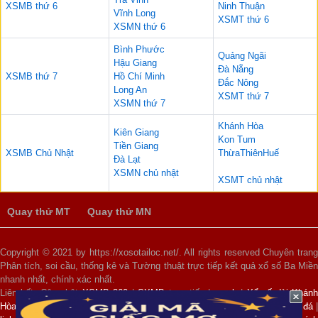
XSMB thứ 6
Ninh Thuận
Vĩnh Long
XSMT thứ 6
XSMN thứ 6
Bình Phước
Quảng Ngãi
Hậu Giang
Đà Nẵng
XSMB thứ 7
Hồ Chí Minh
Đắc Nông
Long An
XSMT thứ 7
XSMN thứ 7
Khánh Hòa
Kiên Giang
Kon Tum
Tiền Giang
XSMB Chủ Nhật
ThừaThiênHuế
Đà Lạt
XSMN chủ nhật
XSMT chủ nhật
Quay thử MT
Quay thử MN
Copyright © 2021 by https://xosotailoc.net/. All rights reserved Chuyên trang
Phân tích, soi cầu, thống kê và Tường thuật trực tiếp kết quả xổ số Ba Miền
nhanh nhất, chính xác nhất.
Liên kết: Cập nhật
XSMB 360
|
SXMB
trực tiếp |
xsmb
|
Xổ số đài Khánh
Hòa
|
xổ số 3 miền
|
kết quả xổ số miền bắc hôm nay
|
lịch thi đấu bóng đá