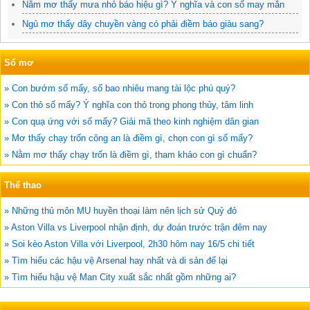
Nằm mơ thấy mưa nhỏ báo hiệu gì? Ý nghĩa và con số may mắn
Ngủ mơ thấy dây chuyền vàng có phải điềm báo giàu sang?
Sổ mơ
» Con bướm số mấy, số bao nhiêu mang tài lộc phú quý?
» Con thỏ số mấy? Ý nghĩa con thỏ trong phong thủy, tâm linh
» Con quạ ứng với số mấy? Giải mã theo kinh nghiệm dân gian
» Mơ thấy chạy trốn công an là điềm gì, chọn con gì số mấy?
» Nằm mơ thấy chạy trốn là điềm gì, tham khảo con gì chuẩn?
Thể thao
» Những thủ môn MU huyền thoại làm nên lịch sử Quỷ đỏ
» Aston Villa vs Liverpool nhận định, dự đoán trước trận đêm nay
» Soi kèo Aston Villa với Liverpool, 2h30 hôm nay 16/5 chi tiết
» Tìm hiểu các hậu vệ Arsenal hay nhất và di sản để lại
» Tìm hiểu hậu vệ Man City xuất sắc nhất gồm những ai?