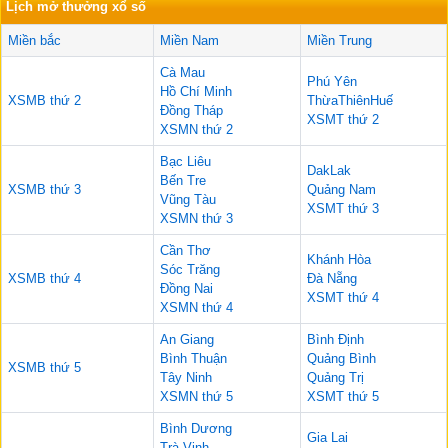
Lịch mở thưởng xổ số
Miền bắc
Miền Nam
Miền Trung
Cà Mau
Phú Yên
Hồ Chí Minh
XSMB thứ 2
ThừaThiênHuế
Đồng Tháp
XSMT thứ 2
XSMN thứ 2
Bạc Liêu
DakLak
Bến Tre
XSMB thứ 3
Quảng Nam
Vũng Tàu
XSMT thứ 3
XSMN thứ 3
Cần Thơ
Khánh Hòa
Sóc Trăng
XSMB thứ 4
Đà Nẵng
Đồng Nai
XSMT thứ 4
XSMN thứ 4
An Giang
Bình Định
Bình Thuận
Quảng Bình
XSMB thứ 5
Tây Ninh
Quảng Trị
XSMN thứ 5
XSMT thứ 5
Bình Dương
Gia Lai
Trà Vinh