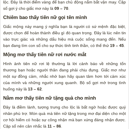
lộc. Đây là thời điểm vàng để bạn chủ động nắm bắt vận may. Cặp
số gợi ý cho giấc mơ này là
09 – 70
.
Chiêm bao thấy tiên nữ gọi tên mình
Giấc mộng này mang ý nghĩa bạn là người có sứ mệnh đặc biệt,
được chọn để hoàn thành điều gì đó quan trọng. Đây là lúc nên tin
vào trực giác và những dấu hiệu mà cuộc sống mang đến. Nếu
bạn đang tìm con số cho sự thức tỉnh tinh thần, có thể thử
19 – 45
.
Mộng mơ thấy tiên nữ rơi nước mắt
Hình ảnh tiên nữ rơi lệ thường là lời cảnh báo về những tổn
thương bạn hoặc người thân đang phải chịu đựng. Giấc mơ như
một sự đồng cảm, nhắc nhở bạn hãy quan tâm hơn tới cảm xúc
của mình và những người xung quanh. Bộ số gợi mở trong tình
huống này là
13 – 62
.
Nằm mơ thấy tiên nữ tặng quà cho mình
Đây là điềm lành, tượng trưng cho lộc lá bất ngờ hoặc được quý
nhân phù trợ. Món quà mà tiên nữ tặng trong mơ đại diện cho một
cơ hội hiếm có hoặc sự công nhận mà bạn xứng đáng nhận được.
Cặp số nên cân nhắc là
11 – 86
.