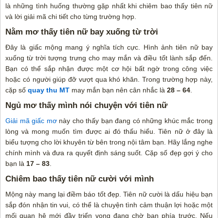
là những tình huống thường gặp nhất khi chiêm bao thấy tiên nữ
và lời giải mã chi tiết cho từng trường hợp.
Nằm mơ thấy tiên nữ bay xuống từ trời
Đây là giấc mộng mang ý nghĩa tích cực. Hình ảnh tiên nữ bay
xuống từ trời tượng trưng cho may mắn và điều tốt lành sắp đến.
Bạn có thể sắp nhận được một cơ hội bất ngờ trong công việc
hoặc có người giúp đỡ vượt qua khó khăn. Trong trường hợp này,
cặp số
quay thu MT
may mắn bạn nên cân nhắc là
28 – 64
.
Ngủ mơ thấy mình nói chuyện với tiên nữ
Giải mã giấc mơ
này cho thấy bạn đang có những khúc mắc trong
lòng và mong muốn tìm được ai đó thấu hiểu. Tiên nữ ở đây là
biểu tượng cho lời khuyên từ bên trong nội tâm bạn. Hãy lắng nghe
chính mình và đưa ra quyết định sáng suốt. Cặp số đẹp gợi ý cho
bạn là
17 – 83
.
Chiêm bao thấy tiên nữ cười với mình
Mộng này mang lại điềm báo tốt đẹp. Tiên nữ cười là dấu hiệu bạn
sắp đón nhận tin vui, có thể là chuyện tình cảm thuận lợi hoặc một
mối quan hệ mới đầy triển vọng đang chờ bạn phía trước. Nếu