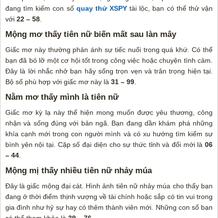
đang tìm kiếm con số
quay thử XSPY
tài lộc, bạn có thể thử vận
với
22 – 58
.
Mộng mơ thấy tiên nữ biến mất sau làn mây
Giấc mơ này thường phản ánh sự tiếc nuối trong quá khứ. Có thể
bạn đã bỏ lỡ một cơ hội tốt trong công việc hoặc chuyện tình cảm.
Đây là lời nhắc nhở bạn hãy sống trọn vẹn và trân trọng hiện tại.
Bộ số phù hợp với giấc mơ này là
31 – 99
.
Nằm mơ thấy mình là tiên nữ
Giấc mơ kỳ lạ này thể hiện mong muốn được yêu thương, công
nhận và sống đúng với bản ngã. Bạn đang dần khám phá những
khía cạnh mới trong con người mình và có xu hướng tìm kiếm sự
bình yên nội tại. Cặp số đại diện cho sự thức tỉnh và đổi mới là
06
– 44
.
Mộng mị thấy nhiều tiên nữ nhảy múa
Đây là giấc mộng đại cát. Hình ảnh tiên nữ nhảy múa cho thấy bạn
đang ở thời điểm thịnh vượng về tài chính hoặc sắp có tin vui trong
gia đình như hỷ sự hay có thêm thành viên mới. Những con số bạn
có thể tham khảo là
39 – 76
.