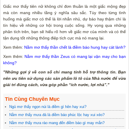
Giấc mơ thấy tiên nữ không chỉ đơn thuần là một giấc mộng đẹp
mà còn mang nhiều tầng ý nghĩa sâu sắc. Tùy theo từng tình
huống mà giấc mơ có thể là lời nhắn nhủ, dự báo hay thậm chí là
tín hiệu về những cơ hội trong cuộc sống. Hy vọng qua những
phân tích trên, bạn sẽ hiểu rõ hơn về giấc mơ của mình và có thể
tận dụng tốt những thông điệp tích cực mà nó mang lại.
Xem thêm:
Nằm mơ thấy thần chết là điềm báo hung hay cát lành?
Xem thêm:
Nằm mơ thấy thần Zeus có mang lại vận may cho bạn
không?
"Những gợi ý về con số chỉ mang tính hỗ trợ thông tin. Bạn
nên ưu tiên sử dụng các sản phẩm lô tô của Nhà nước để vừa
giải trí đúng cách, vừa góp phần “ích nước, lợi nhà”."
Tin Cùng Chuyên Mục
Ngủ mơ thấy ngọn núi là điềm gì hên hay xui?
Nằm mơ thấy mưa đá là điềm báo phúc lộc hay xui xẻo?
Nằm mơ thấy mưa rào mang đến điềm báo gì may mắn?