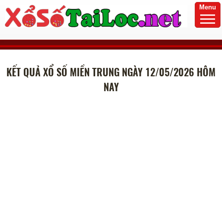
Menu
KẾT QUẢ XỔ SỐ MIỀN TRUNG NGÀY 12/05/2026 HÔM
NAY