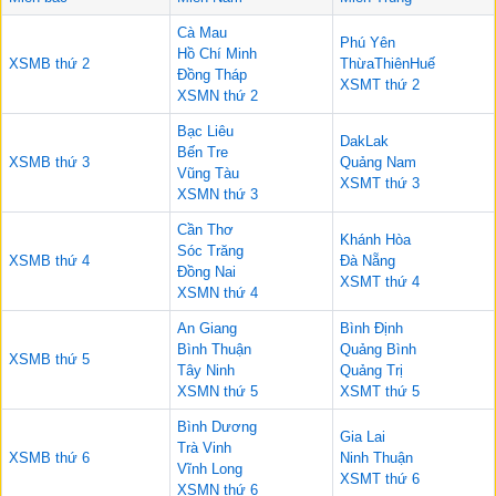
Cà Mau
Phú Yên
Hồ Chí Minh
XSMB thứ 2
ThừaThiênHuế
Đồng Tháp
XSMT thứ 2
XSMN thứ 2
Bạc Liêu
DakLak
Bến Tre
XSMB thứ 3
Quảng Nam
Vũng Tàu
XSMT thứ 3
XSMN thứ 3
Cần Thơ
Khánh Hòa
Sóc Trăng
XSMB thứ 4
Đà Nẵng
Đồng Nai
XSMT thứ 4
XSMN thứ 4
An Giang
Bình Định
Bình Thuận
Quảng Bình
XSMB thứ 5
Tây Ninh
Quảng Trị
XSMN thứ 5
XSMT thứ 5
Bình Dương
Gia Lai
Trà Vinh
XSMB thứ 6
Ninh Thuận
Vĩnh Long
XSMT thứ 6
XSMN thứ 6