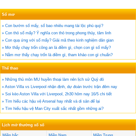
Sổ mơ
» Con bướm số mấy, số bao nhiêu mang tài lộc phú quý?
» Con thỏ số mấy? Ý nghĩa con thỏ trong phong thủy, tâm linh
» Con quạ ứng với số mấy? Giải mã theo kinh nghiệm dân gian
» Mơ thấy chạy trốn công an là điềm gì, chọn con gì số mấy?
» Nằm mơ thấy chạy trốn là điềm gì, tham khảo con gì chuẩn?
Thể thao
» Những thủ môn MU huyền thoại làm nên lịch sử Quỷ đỏ
» Aston Villa vs Liverpool nhận định, dự đoán trước trận đêm nay
» Soi kèo Aston Villa với Liverpool, 2h30 hôm nay 16/5 chi tiết
» Tìm hiểu các hậu vệ Arsenal hay nhất và di sản để lại
» Tìm hiểu hậu vệ Man City xuất sắc nhất gồm những ai?
Lịch mở thưởng xổ số
Miền bắc
Miền Nam
Miền Trung