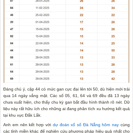
Đáng chú ý, cặp 44 có mức gan cực đại lên tới 50, dù hiện mới trải
qua 14 ngày vắng mặt. Các số 05, 61, 64 và 69 đều đã 13 ngày
chưa xuất hiện, cho thấy chu kỳ gan bắt đầu hình thành rõ nét. Dữ
liệu này rất hữu ích cho những ai đang phân tích xu hướng kết quả
tại khu vực Đắk Lắk.
Anh em nên kết hợp với
dự đoán xổ số Đà Nẵng hôm nay
cùng
các tỉnh miền khác để nghiên cứu phương pháp hiệu quả nhất cho