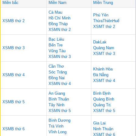
Miền bắc
Miền Nam
Miền Trung
Cà Mau
Phú Yên
Hồ Chí Minh
XSMB thứ 2
ThừaThiênHuế
Đồng Tháp
XSMT thứ 2
XSMN thứ 2
Bạc Liêu
DakLak
Bến Tre
XSMB thứ 3
Quảng Nam
Vũng Tàu
XSMT thứ 3
XSMN thứ 3
Cần Thơ
Khánh Hòa
Sóc Trăng
XSMB thứ 4
Đà Nẵng
Đồng Nai
XSMT thứ 4
XSMN thứ 4
An Giang
Bình Định
Bình Thuận
Quảng Bình
XSMB thứ 5
Tây Ninh
Quảng Trị
XSMN thứ 5
XSMT thứ 5
Bình Dương
Gia Lai
Trà Vinh
XSMB thứ 6
Ninh Thuận
Vĩnh Long
XSMT thứ 6