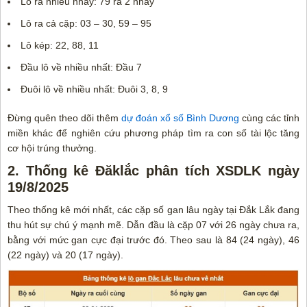
Lô ra nhiều nháy: 79 ra 2 nháy
Lô ra cả cặp: 03 – 30, 59 – 95
Lô kép: 22, 88, 11
Đầu lô về nhiều nhất: Đầu 7
Đuôi lô về nhiều nhất: Đuôi 3, 8, 9
Đừng quên theo dõi thêm
dự đoán xổ số Bình Dương
cùng các tỉnh
miền khác để nghiên cứu phương pháp tìm ra con số tài lộc tăng
cơ hội trúng thưởng.
2. Thống kê Đăklắc phân tích XSDLK ngày
19/8/2025
Theo thống kê mới nhất, các cặp số gan lâu ngày tại Đắk Lắk đang
thu hút sự chú ý mạnh mẽ. Dẫn đầu là cặp 07 với 26 ngày chưa ra,
bằng với mức gan cực đại trước đó. Theo sau là 84 (24 ngày), 46
(22 ngày) và 20 (17 ngày).