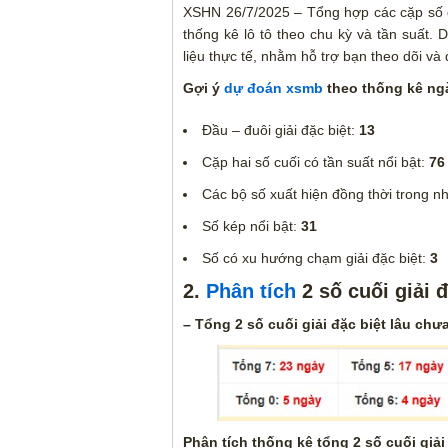
XSHN 26/7/2025 – Tổng hợp các cặp số đ
thống kê lô tô theo chu kỳ và tần suất.
liệu thực tế, nhằm hỗ trợ bạn theo dõi và 
Gợi ý
dự đoán xsmb
theo thống kê ngà
Đầu – đuôi giải đặc biệt:
13
Cặp hai số cuối có tần suất nổi bật:
76
Các bộ số xuất hiện đồng thời trong nh
Số kép nổi bật:
31
Số có xu hướng chạm giải đặc biệt:
3
2.
Phân tích
2 số cuối giải 
– Tổng 2 số cuối giải đặc biệt lâu chư
Phân tích thống kê tổng 2 số cuối giải