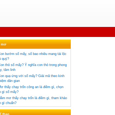
 mơ
Con bướm số mấy, số bao nhiêu mang tài lộc
ú quý?
Con thỏ số mấy? Ý nghĩa con thỏ trong phong
y, tâm linh
Con quạ ứng với số mấy? Giải mã theo kinh
hiệm dân gian
Mơ thấy chạy trốn công an là điềm gì, chọn
n gì số mấy?
Nằm mơ thấy chạy trốn là điềm gì, tham khảo
n gì chuẩn?
ể thao