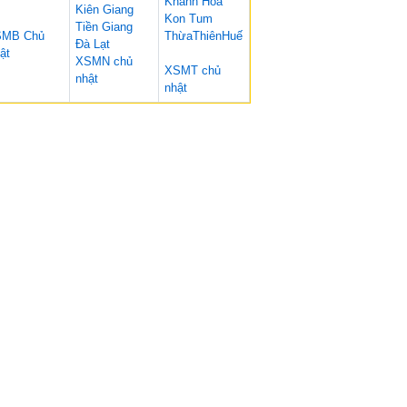
Khánh Hòa
Kiên Giang
Kon Tum
Tiền Giang
SMB Chủ
ThừaThiênHuế
Đà Lạt
ật
XSMN chủ
XSMT chủ
nhật
nhật