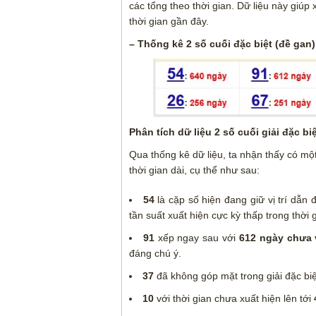
các tổng theo thời gian. Dữ liệu này giúp
thời gian gần đây.
– Thống kê 2 số cuối đặc biệt
(đề gan)
Phân tích dữ liệu 2 số cuối giải đặc bi
Qua thống kê dữ liệu, ta nhận thấy có một
thời gian dài, cụ thể như sau:
54
là cặp số hiện đang giữ vị trí dẫn
tần suất xuất hiện cực kỳ thấp trong thời g
91
xếp ngay sau với
612 ngày chưa 
đáng chú ý.
37
đã không góp mặt trong giải đặc bi
10
với thời gian chưa xuất hiện lên tới