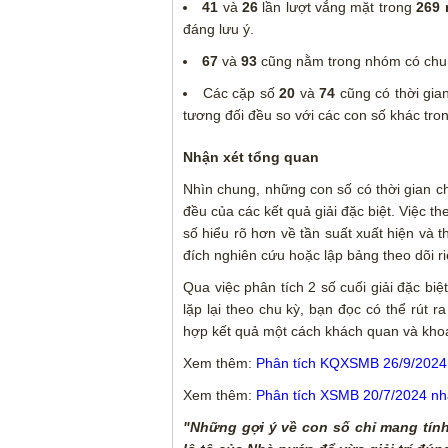
41
và
26
lần lượt vắng mặt trong
269 
đáng lưu ý.
67
và
93
cũng nằm trong nhóm có chu 
Các cặp số
20
và
74
cũng có thời gian
tương đối đều so với các con số khác tro
Nhận xét tổng quan
Nhìn chung, những con số có thời gian c
đều của các kết quả giải đặc biệt. Việc t
số hiểu rõ hơn về tần suất xuất hiện và 
đích nghiên cứu hoặc lập bảng theo dõi r
Qua việc phân tích 2 số cuối giải đặc bi
lặp lại theo chu kỳ, bạn đọc có thể rút 
hợp kết quả một cách khách quan và kho
Xem thêm:
Phân tích KQXSMB 26/9/2024 
Xem thêm:
Phân tích XSMB 20/7/2024 nh
"Những gợi ý về con số chỉ mang tính