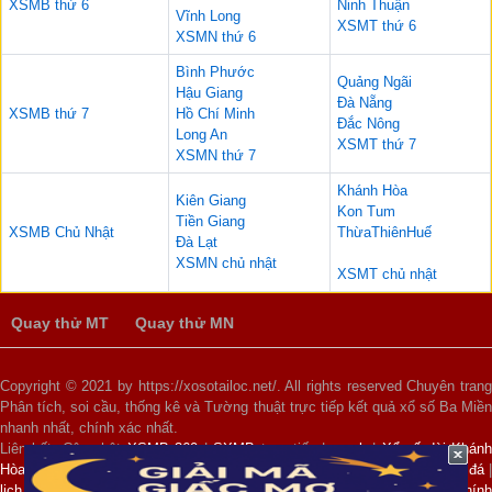
XSMB thứ 6
Ninh Thuận
Vĩnh Long
XSMT thứ 6
XSMN thứ 6
Bình Phước
Quảng Ngãi
Hậu Giang
Đà Nẵng
XSMB thứ 7
Hồ Chí Minh
Đắc Nông
Long An
XSMT thứ 7
XSMN thứ 7
Khánh Hòa
Kiên Giang
Kon Tum
Tiền Giang
XSMB Chủ Nhật
ThừaThiênHuế
Đà Lạt
XSMN chủ nhật
XSMT chủ nhật
Quay thử MT
Quay thử MN
Copyright © 2021 by https://xosotailoc.net/. All rights reserved Chuyên trang
Phân tích, soi cầu, thống kê và Tường thuật trực tiếp kết quả xổ số Ba Miền
nhanh nhất, chính xác nhất.
Liên kết: Cập nhật
XSMB 360
|
SXMB
trực tiếp |
xsmb
|
Xổ số đài Khánh
Hòa
|
xổ số 3 miền
|
kết quả xổ số miền bắc hôm nay
|
lịch thi đấu bóng đá
lịch ngoại hạng anh
|
dự đoán xổ số vip
|
dự đoán xổ số miền trung chín