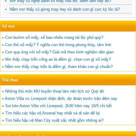
Mơ thấy củ nghệ đánh số mấy vào bờ, điềm đen hay đỏ?
Nằm mơ thấy củ gừng may hay rủi đánh con gì cực kỳ lộc lá?
Sổ mơ
» Con bướm số mấy, số bao nhiêu mang tài lộc phú quý?
» Con thỏ số mấy? Ý nghĩa con thỏ trong phong thủy, tâm linh
» Con quạ ứng với số mấy? Giải mã theo kinh nghiệm dân gian
» Mơ thấy chạy trốn công an là điềm gì, chọn con gì số mấy?
» Nằm mơ thấy chạy trốn là điềm gì, tham khảo con gì chuẩn?
Thể thao
» Những thủ môn MU huyền thoại làm nên lịch sử Quỷ đỏ
» Aston Villa vs Liverpool nhận định, dự đoán trước trận đêm nay
» Soi kèo Aston Villa với Liverpool, 2h30 hôm nay 16/5 chi tiết
» Tìm hiểu các hậu vệ Arsenal hay nhất và di sản để lại
» Tìm hiểu hậu vệ Man City xuất sắc nhất gồm những ai?