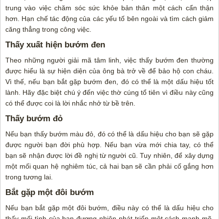
trung vào việc chăm sóc sức khỏe bản thân một cách cẩn thận
hơn. Hạn chế tác động của các yếu tố bên ngoài và tìm cách giảm
căng thẳng trong công việc.
Thấy xuất hiện bướm đen
Theo những người giải mã tâm linh, việc thấy bướm đen thường
được hiểu là sự hiện diện của ông bà trở về để bảo hộ con cháu.
Vì thế, nếu bạn bắt gặp bướm đen, đó có thể là một dấu hiệu tốt
lành. Hãy đặc biệt chú ý đến việc thờ cúng tổ tiên vì điều này cũng
có thể được coi là lời nhắc nhở từ bề trên.
Thấy bướm đỏ
Nếu bạn thấy bướm màu đỏ, đó có thể là dấu hiệu cho bạn sẽ gặp
được người bạn đời phù hợp. Nếu bạn vừa mới chia tay, có thể
bạn sẽ nhận được lời đề nghị từ người cũ. Tuy nhiên, để xây dựng
một mối quan hệ nghiêm túc, cả hai bạn sẽ cần phải cố gắng hơn
trong tương lai.
Bắt gặp một đôi bướm
Nếu bạn bắt gặp một đôi bướm, điều này có thể là dấu hiệu cho
thấy mối tình của bạn đương nhiên phát triển một cách mạnh mẽ.