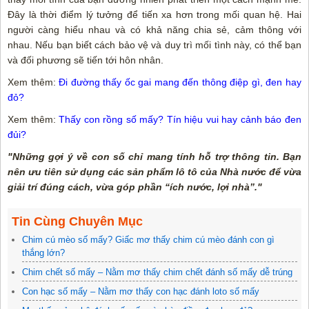
Đây là thời điểm lý tưởng để tiến xa hơn trong mối quan hệ. Hai
người càng hiểu nhau và có khả năng chia sẻ, cảm thông với
nhau. Nếu bạn biết cách bảo vệ và duy trì mối tình này, có thể bạn
và đối phương sẽ tiến tới hôn nhân.
Xem thêm:
Đi đường thấy ốc gai mang đến thông điệp gì, đen hay
đỏ?
Xem thêm:
Thấy con rồng số mấy? Tín hiệu vui hay cảnh báo đen
đủi?
"Những gợi ý về con số chỉ mang tính hỗ trợ thông tin. Bạn
nên ưu tiên sử dụng các sản phẩm lô tô của Nhà nước để vừa
giải trí đúng cách, vừa góp phần “ích nước, lợi nhà”."
Tin Cùng Chuyên Mục
Chim cú mèo số mấy? Giấc mơ thấy chim cú mèo đánh con gì
thắng lớn?
Chim chết số mấy – Nằm mơ thấy chim chết đánh số mấy dễ trúng
Con hạc số mấy – Nằm mơ thấy con hạc đánh loto số mấy