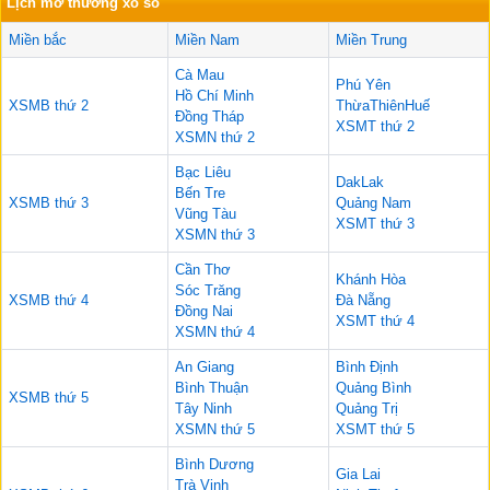
Lịch mở thưởng xổ số
Miền bắc
Miền Nam
Miền Trung
Cà Mau
Phú Yên
Hồ Chí Minh
XSMB thứ 2
ThừaThiênHuế
Đồng Tháp
XSMT thứ 2
XSMN thứ 2
Bạc Liêu
DakLak
Bến Tre
XSMB thứ 3
Quảng Nam
Vũng Tàu
XSMT thứ 3
XSMN thứ 3
Cần Thơ
Khánh Hòa
Sóc Trăng
XSMB thứ 4
Đà Nẵng
Đồng Nai
XSMT thứ 4
XSMN thứ 4
An Giang
Bình Định
Bình Thuận
Quảng Bình
XSMB thứ 5
Tây Ninh
Quảng Trị
XSMN thứ 5
XSMT thứ 5
Bình Dương
Gia Lai
Trà Vinh