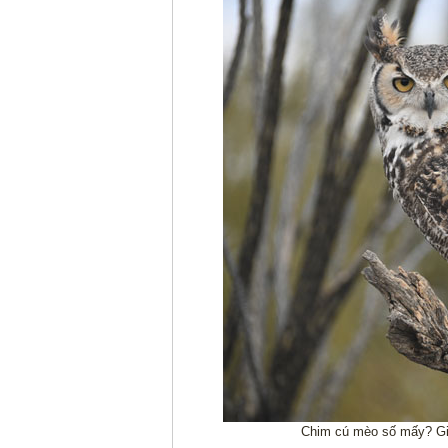
Chim cú mèo số mấy? Gi