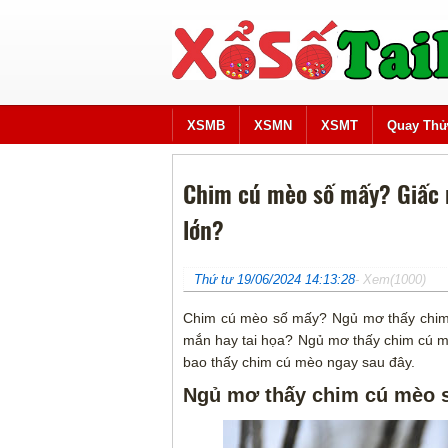
XSMB
XSMN
XSMT
Quay Thử
Chim cú mèo số mấy? Giấc 
lớn?
Thứ tư 19/06/2024 14:13:28
- Xem(1000)
Chim cú mèo số mấy? Ngủ mơ thấy chim
mắn hay tai họa? Ngủ mơ thấy chim cú m
bao thấy chim cú mèo ngay sau đây.
Ngủ mơ thấy chim cú mèo số