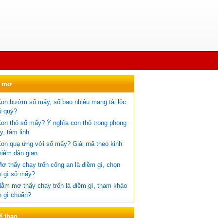
 mơ
Con bướm số mấy, số bao nhiêu mang tài lộc
ú quý?
Con thỏ số mấy? Ý nghĩa con thỏ trong phong
y, tâm linh
Con quạ ứng với số mấy? Giải mã theo kinh
hiệm dân gian
Mơ thấy chạy trốn công an là điềm gì, chọn
n gì số mấy?
Nằm mơ thấy chạy trốn là điềm gì, tham khảo
n gì chuẩn?
ể thao