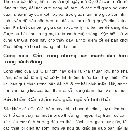
Theo dự báo tử vi, hôm nay là một ngày mà Cự Giải cảm nhận rõ
ràng sự thay đổi tích cực trong nội tâm và các mối quan hệ xung
quanh. Sự nhạy cảm kết hợp với trực giác mạnh mẽ giúp bạn nhìn
nhận vấn đề sâu sắc hơn, từ đó đưa ra những quyết định đúng
đắn. Khi biết cân bằng giữa cảm xúc và lý trí, bạn sẽ dễ dàng đạt
được sự hài hòa trong mọi khía cạnh cuộc sống. Đặc biệt, tử vi
cung Cự Giải hôm nay cho thấy đây là thời điểm tốt để bạn khởi
đầu những kế hoạch mang tính dài hạn.
Công việc: Cẩn trọng nhưng cần mạnh dạn hơn
trong hành động
Công việc của Cự Giải hôm nay diễn ra khá thuận lợi, nhờ khả
năng nắm bắt tâm lý và xử lý tình huống khéo léo. Tuy nhiên, đôi
khi bạn quá thận trọng nên dễ bỏ lỡ cơ hội phát triển. Hãy tự tin
hơn vào năng lực của bản thân và sẵn sàng đảm nhận vai trò mới.
Sức khỏe: Cần chăm sóc giấc ngủ và tinh thần
Sức khỏe của Cự Giải hôm nay nhìn chung ổn định, tuy nhiên bạn
có thể cảm thấy hơi mệt mỏi do thiếu nghỉ ngơi. Hãy tránh để cảm
xúc tiêu cực ảnh hưởng đến cơ thể. Dành thời gian thư giãn, tắt
các thiết bị điện tử sớm hơn và ngủ đủ giấc sẽ giúp bạn lấy lại