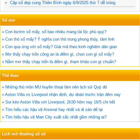
Cặp số đẹp cung Thiên Bình ngày 6/9/2025 thứ 7 dễ trúng
Sổ mơ
» Con bướm số mấy, số bao nhiêu mang tài lộc phú quý?
» Con thỏ số mấy? Ý nghĩa con thỏ trong phong thủy, tâm linh
» Con quạ ứng với số mấy? Giải mã theo kinh nghiệm dân gian
» Mơ thấy chạy trốn công an là điềm gì, chọn con gì số mấy?
» Nằm mơ thấy chạy trốn là điềm gì, tham khảo con gì chuẩn?
Thể thao
» Những thủ môn MU huyền thoại làm nên lịch sử Quỷ đỏ
» Aston Villa vs Liverpool nhận định, dự đoán trước trận đêm nay
» Soi kèo Aston Villa với Liverpool, 2h30 hôm nay 16/5 chi tiết
» Tìm hiểu các hậu vệ Arsenal hay nhất và di sản để lại
» Tìm hiểu hậu vệ Man City xuất sắc nhất gồm những ai?
Lịch mở thưởng xổ số