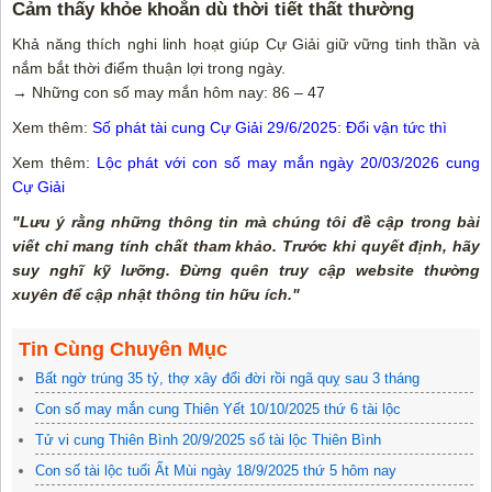
Cảm thấy khỏe khoắn dù thời tiết thất thường
Khả năng thích nghi linh hoạt giúp Cự Giải giữ vững tinh thần và
nắm bắt thời điểm thuận lợi trong ngày.
→ Những con số may mắn hôm nay: 86 – 47
Xem thêm:
Số phát tài cung Cự Giải 29/6/2025: Đổi vận tức thì
Xem thêm:
Lộc phát với con số may mắn ngày 20/03/2026 cung
Cự Giải
"Lưu ý rằng những thông tin mà chúng tôi đề cập trong bài
viết chỉ mang tính chất tham khảo. Trước khi quyết định, hãy
suy nghĩ kỹ lưỡng. Đừng quên truy cập website thường
xuyên để cập nhật thông tin hữu ích."
Tin Cùng Chuyên Mục
Bất ngờ trúng 35 tỷ, thợ xây đổi đời rồi ngã quỵ sau 3 tháng
Con số may mắn cung Thiên Yết 10/10/2025 thứ 6 tài lộc
Tử vi cung Thiên Bình 20/9/2025 số tài lộc Thiên Bình
Con số tài lộc tuổi Ất Mùi ngày 18/9/2025 thứ 5 hôm nay