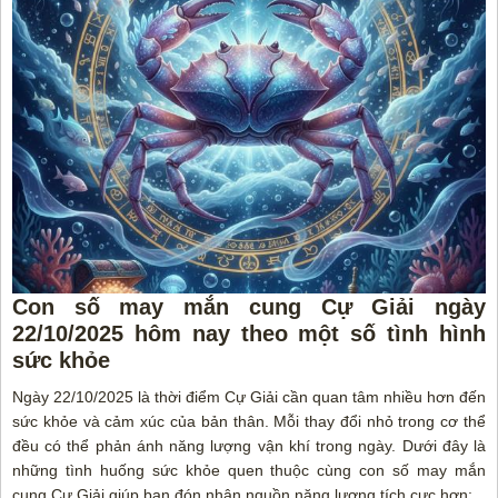
Con số may mắn cung Cự Giải ngày
22/10/2025 hôm nay theo một số tình hình
sức khỏe
Ngày 22/10/2025 là thời điểm Cự Giải cần quan tâm nhiều hơn đến
sức khỏe và cảm xúc của bản thân. Mỗi thay đổi nhỏ trong cơ thể
đều có thể phản ánh năng lượng vận khí trong ngày. Dưới đây là
những tình huống sức khỏe quen thuộc cùng con số may mắn
cung Cự Giải giúp bạn đón nhận nguồn năng lượng tích cực hơn: