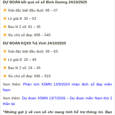
DỰ ĐOÁN kết quả xổ số Bình Dương 24/10/2025
Giải đặc biệt đầu đuôi: 88 – 07
Lô giải 8: 30 – 03
Bao lô 2 số: 81 – 35
Xỉu chủ số đẹp: 808 – 545
DỰ ĐOÁN KQXS Trà Vinh 24/10/2025
Giải đặc biệt đầu đuôi: 38 – 63
Lô giải 8: 20 – 49
Bao lô 2 số: 24 – 45
Xỉu chủ số đẹp: 696 – 919
Xem thêm:
Phân tích XSMN 13/9/2024 nhận định số đẹp miền
Nam
Xem thêm:
Dự đoán XSMN 13/7/2026 – Dự đoán miền Nam thứ 2
thần tài
"Những gợi ý về con số chỉ mang tính hỗ trợ thông tin. Bạn