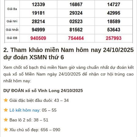
2. Tham khảo miền Nam hôm nay 24/10/2025
dự đoán XSMN thứ 6
Xem chốt số bạch thủ miền Nam giờ vàng chuẩn nhất dự đoán kết
quả xổ số Miền Nam ngày 24/10/2025 để nhận cơ hội trúng cao
nhất hôm nay:
DỰ ĐOÁN xổ số Vĩnh Long 24/10/2025
Giải đặc biệt đầu đuôi: 43 – 34
Lô kết hôm nay
: 05 – 55
Bao lô 2 số: 38 – 51
Xỉu chủ số đẹp: 656 – 090