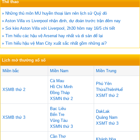
Thể thao
» Những thủ môn MU huyền thoại làm nên lịch sử Quỷ đỏ
» Aston Villa vs Liverpool nhận định, dự đoán trước trận đêm nay
» Soi kèo Aston Villa với Liverpool, 2h30 hôm nay 16/5 chi tiết
» Tìm hiểu các hậu vệ Arsenal hay nhất và di sản để lại
» Tìm hiểu hậu vệ Man City xuất sắc nhất gồm những ai?
Lịch mở thưởng xổ số
Miền bắc
Miền Nam
Miền Trung
Cà Mau
Phú Yên
Hồ Chí Minh
XSMB thứ 2
ThừaThiênHuế
Đồng Tháp
XSMT thứ 2
XSMN thứ 2
Bạc Liêu
DakLak
Bến Tre
XSMB thứ 3
Quảng Nam
Vũng Tàu
XSMT thứ 3
XSMN thứ 3
Cần Thơ
Khánh Hòa