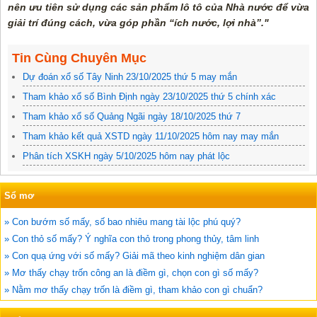
nên ưu tiên sử dụng các sản phẩm lô tô của Nhà nước để vừa
giải trí đúng cách, vừa góp phần “ích nước, lợi nhà”."
Tin Cùng Chuyên Mục
Dự đoán xổ số Tây Ninh 23/10/2025 thứ 5 may mắn
Tham khảo xổ số Bình Định ngày 23/10/2025 thứ 5 chính xác
Tham khảo xổ số Quảng Ngãi ngày 18/10/2025 thứ 7
Tham khảo kết quả XSTD ngày 11/10/2025 hôm nay may mắn
Phân tích XSKH ngày 5/10/2025 hôm nay phát lộc
Sổ mơ
» Con bướm số mấy, số bao nhiêu mang tài lộc phú quý?
» Con thỏ số mấy? Ý nghĩa con thỏ trong phong thủy, tâm linh
» Con quạ ứng với số mấy? Giải mã theo kinh nghiệm dân gian
» Mơ thấy chạy trốn công an là điềm gì, chọn con gì số mấy?
» Nằm mơ thấy chạy trốn là điềm gì, tham khảo con gì chuẩn?