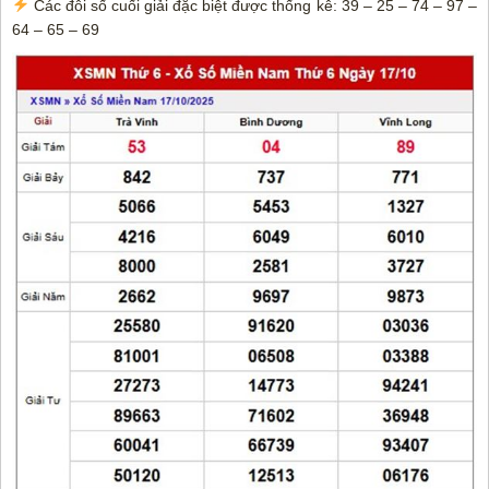
Các đôi số cuối giải đặc biệt được thống kê: 39 – 25 – 74 – 97 –
64 – 65 – 69