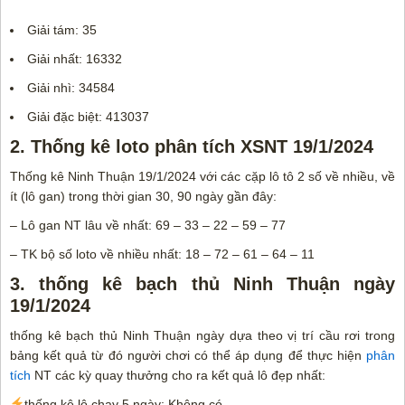
Giải tám: 35
Giải nhất: 16332
Giải nhì: 34584
Giải đặc biệt: 413037
2. Thống kê loto phân tích XSNT 19/1/2024
Thống kê Ninh Thuận 19/1/2024 với các cặp lô tô 2 số về nhiều, về
ít (lô gan) trong thời gian 30, 90 ngày gần đây:
– Lô gan NT lâu về nhất: 69 – 33 – 22 – 59 – 77
– TK bộ số loto về nhiều nhất: 18 – 72 – 61 – 64 – 11
3. thống kê bạch thủ Ninh Thuận ngày
19/1/2024
thống kê bạch thủ Ninh Thuận ngày dựa theo vị trí cầu rơi trong
bảng kết quả từ đó người chơi có thể áp dụng để thực hiện
phân
tích
NT các kỳ quay thưởng cho ra kết quả lô đẹp nhất:
thống kê lô chạy 5 ngày: Không có