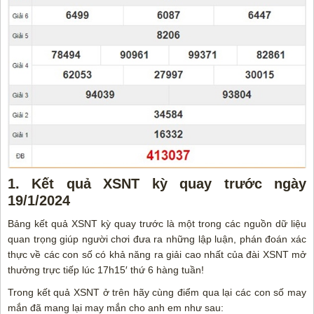
1. Kết quả XSNT kỳ quay trước ngày
19/1/2024
Bảng kết quả XSNT kỳ quay trước là một trong các nguồn dữ liệu
quan trọng giúp người chơi đưa ra những lập luận, phán đoán xác
thực về các con số có khả năng ra giải cao nhất của đài XSNT mở
thưởng trực tiếp lúc 17h15′ thứ 6 hàng tuần!
Trong kết quả XSNT ở trên hãy cùng điểm qua lại các con số may
mắn đã mang lại may mắn cho anh em như sau: