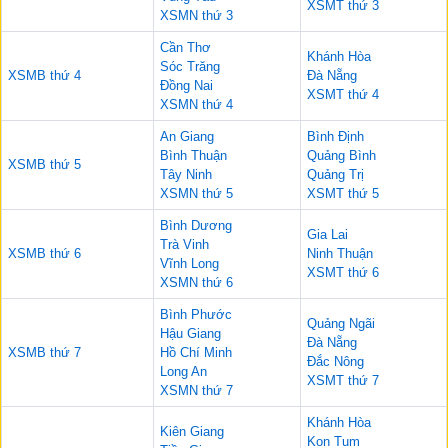
XSMT thứ 3
XSMN thứ 3
Cần Thơ
Khánh Hòa
Sóc Trăng
XSMB thứ 4
Đà Nẵng
Đồng Nai
XSMT thứ 4
XSMN thứ 4
An Giang
Bình Định
Bình Thuận
Quảng Bình
XSMB thứ 5
Tây Ninh
Quảng Trị
XSMN thứ 5
XSMT thứ 5
Bình Dương
Gia Lai
Trà Vinh
XSMB thứ 6
Ninh Thuận
Vĩnh Long
XSMT thứ 6
XSMN thứ 6
Bình Phước
Quảng Ngãi
Hậu Giang
Đà Nẵng
XSMB thứ 7
Hồ Chí Minh
Đắc Nông
Long An
XSMT thứ 7
XSMN thứ 7
Khánh Hòa
Kiên Giang
Kon Tum