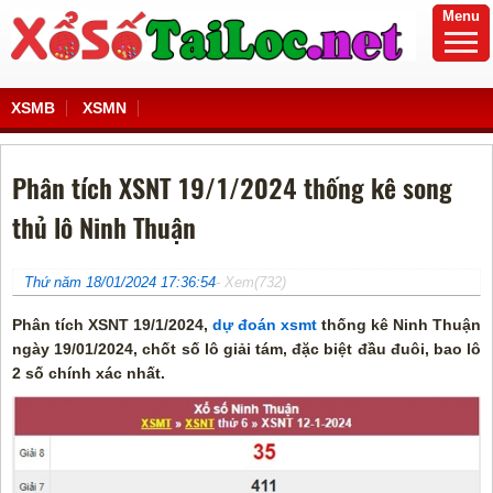
Menu
XSMB
XSMN
Phân tích XSNT 19/1/2024 thống kê song
thủ lô Ninh Thuận
Thứ năm 18/01/2024 17:36:54
- Xem(732)
Phân tích XSNT 19/1/2024,
dự đoán xsmt
thống kê Ninh Thuận
ngày 19/01/2024, chốt số lô giải tám, đặc biệt đầu đuôi, bao lô
2 số chính xác nhất.