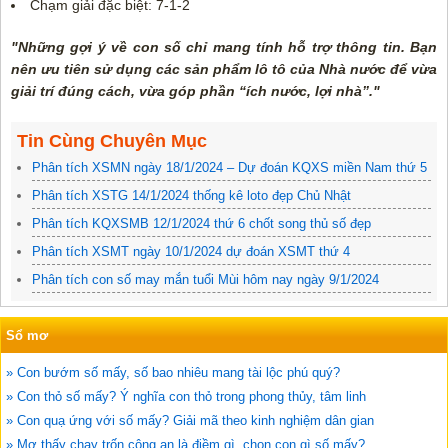
Chạm giải đặc biệt: 7-1-2
"Những gợi ý về con số chỉ mang tính hỗ trợ thông tin. Bạn
nên ưu tiên sử dụng các sản phẩm lô tô của Nhà nước để vừa
giải trí đúng cách, vừa góp phần “ích nước, lợi nhà”."
Tin Cùng Chuyên Mục
Phân tích XSMN ngày 18/1/2024 – Dự đoán KQXS miền Nam thứ 5
Phân tích XSTG 14/1/2024 thống kê loto đẹp Chủ Nhật
Phân tích KQXSMB 12/1/2024 thứ 6 chốt song thủ số đẹp
Phân tích XSMT ngày 10/1/2024 dự đoán XSMT thứ 4
Phân tích con số may mắn tuổi Mùi hôm nay ngày 9/1/2024
Sổ mơ
» Con bướm số mấy, số bao nhiêu mang tài lộc phú quý?
» Con thỏ số mấy? Ý nghĩa con thỏ trong phong thủy, tâm linh
» Con quạ ứng với số mấy? Giải mã theo kinh nghiệm dân gian
» Mơ thấy chạy trốn công an là điềm gì, chọn con gì số mấy?