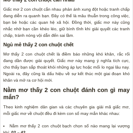
Giấc mơ 2 con chuột cắn nhau phản ánh xung đột hoặc tranh chấp
đang diễn ra quanh bạn. Đây có thể là mâu thuẫn trong công việc,
bạn bè hoặc các quan hệ xã hội. Đồng thời, giấc mơ này cũng
nhắc nhở bạn cần khéo léo, giữ bình tĩnh khi giải quyết các tranh
chấp, tránh nóng vội dẫn đến sai lầm.
Ngủ mê thấy 2 con chuột chết
Mơ thấy 2 con chuột chết là điềm báo những khó khăn, rắc rối
đang dần được giải quyết. Giấc mơ này mang ý nghĩa tích cực,
cho thấy bạn sắp thoát khỏi những áp lực hoặc mối lo ngại lâu nay.
Ngoài ra, đây cũng là dấu hiệu về sự kết thúc một giai đoạn khó
khăn và mở ra cơ hội mới.
Nằm mơ thấy 2 con chuột đánh con gì may
mắn?
Theo kinh nghiệm dân gian và các chuyên gia giải mã giấc mơ,
mỗi giấc mơ về chuột đều đi kèm con số may mắn khác nhau:
Nằm mơ thấy 2 con chuột bạch chọn số nào mang lại vượng
khí:
02 – 42