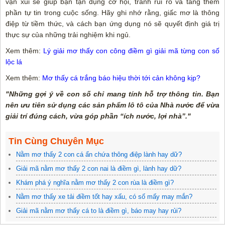
vận xui sẽ giúp bạn tận dụng cơ hội, tránh rủi ro và tăng thêm
phần tự tin trong cuộc sống. Hãy ghi nhớ rằng, giấc mơ là thông
điệp từ tiềm thức, và cách bạn ứng dụng nó sẽ quyết định giá trị
thực sự của những trải nghiệm khi ngủ.
Xem thêm:
Lý giải mơ thấy con công điềm gì giải mã từng con số
lộc lá
Xem thêm:
Mơ thấy cá trắng báo hiệu thời tới cản không kịp?
"Những gợi ý về con số chỉ mang tính hỗ trợ thông tin. Bạn
nên ưu tiên sử dụng các sản phẩm lô tô của Nhà nước để vừa
giải trí đúng cách, vừa góp phần “ích nước, lợi nhà”."
Tin Cùng Chuyên Mục
Nằm mơ thấy 2 con cá ẩn chứa thông điệp lành hay dữ?
Giải mã nằm mơ thấy 2 con nai là điềm gì, lành hay dữ?
Khám phá ý nghĩa nằm mơ thấy 2 con rùa là điềm gì?
Nằm mơ thấy xe tải điềm tốt hay xấu, có số mấy may mắn?
Giải mã nằm mơ thấy cá to là điềm gì, báo may hay rủi?