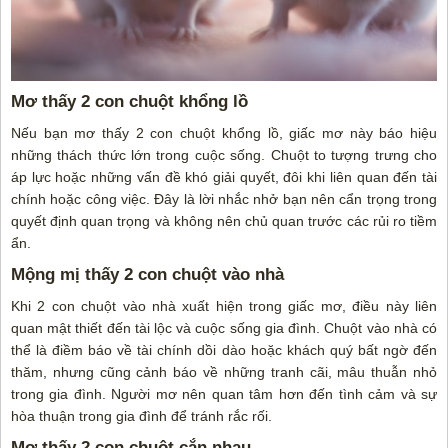
Mơ thấy 2 con chuột khổng lồ
Nếu bạn mơ thấy 2 con chuột khổng lồ, giấc mơ này báo hiệu
những thách thức lớn trong cuộc sống. Chuột to tượng trưng cho
áp lực hoặc những vấn đề khó giải quyết, đôi khi liên quan đến tài
chính hoặc công việc. Đây là lời nhắc nhở bạn nên cẩn trọng trong
quyết định quan trọng và không nên chủ quan trước các rủi ro tiềm
ẩn.
Mộng mị thấy 2 con chuột vào nhà
Khi 2 con chuột vào nhà xuất hiện trong giấc mơ, điều này liên
quan mật thiết đến tài lộc và cuộc sống gia đình. Chuột vào nhà có
thể là điềm báo về tài chính dồi dào hoặc khách quý bất ngờ đến
thăm, nhưng cũng cảnh báo về những tranh cãi, mâu thuẫn nhỏ
trong gia đình. Người mơ nên quan tâm hơn đến tình cảm và sự
hòa thuận trong gia đình để tránh rắc rối.
Mơ thấy 2 con chuột cắn nhau