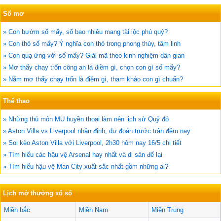
Sổ mơ
» Con bướm số mấy, số bao nhiêu mang tài lộc phú quý?
» Con thỏ số mấy? Ý nghĩa con thỏ trong phong thủy, tâm linh
» Con quạ ứng với số mấy? Giải mã theo kinh nghiệm dân gian
» Mơ thấy chạy trốn công an là điềm gì, chọn con gì số mấy?
» Nằm mơ thấy chạy trốn là điềm gì, tham khảo con gì chuẩn?
Thể thao
» Những thủ môn MU huyền thoại làm nên lịch sử Quỷ đỏ
» Aston Villa vs Liverpool nhận định, dự đoán trước trận đêm nay
» Soi kèo Aston Villa với Liverpool, 2h30 hôm nay 16/5 chi tiết
» Tìm hiểu các hậu vệ Arsenal hay nhất và di sản để lại
» Tìm hiểu hậu vệ Man City xuất sắc nhất gồm những ai?
Lịch mở thưởng xổ số
Miền bắc
Miền Nam
Miền Trung