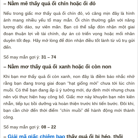
– Nằm mê thấy quả ổi chín hoặc ổi đỏ
Nếu trong giấc mơ thấy quả ổi chín đỏ, vỏ căng mịn đây là hình
ảnh mang nhiều yếu tố may mắn. Ổi chín thường gắn với năng
lượng dồi dào, sự viên mãn. Bạn có thể sắp đón nhận một giai
đoạn thuận lợi về tài chính, dự án có triển vọng hoặc mối nhân
duyên tốt đẹp. Hãy mở lòng để đón nhận điều tốt lành từ vũ trụ gửi
đến.
Số may mắn gợi ý:
31 – 74
– Nằm mơ thấy quả ổi xanh hoặc ổi còn non
Khi bạn mơ thấy quả ổi còn xanh, non đây là điềm báo nhắc nhở
rằng bạn đang trong giai đoạn “hạt giống mới” chưa tới lúc chín
muồi. Có thể bạn đang ấp ủ ý tưởng mới, dự định mới nhưng chưa
nên vội thực hiện hay công bố. Giấc mơ này khuyên bạn nên kiên
nhẫn, tiếp tục bồi dưỡng và hoàn thiện trước khi tiến bước. Đôi khi,
bạn cần chờ đến thời điểm “chín muồi” để hành động mới thành
công.
Số may mắn gợi ý:
08 – 22
–
Giải mã giấc chiêm bao
thấy quả ổi bị héo, thối