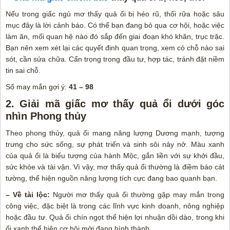
Nếu trong giấc ngủ mơ thấy quả ổi bị héo rũ, thối rữa hoặc sâu
mục đây là lời cảnh báo. Có thể bạn đang bỏ qua cơ hội, hoặc việc
làm ăn, mối quan hệ nào đó sắp đến giai đoạn khó khăn, trục trặc.
Bạn nên xem xét lại các quyết định quan trọng, xem có chỗ nào sai
sót, cần sửa chữa. Cẩn trọng trong đầu tư, hợp tác, tránh đặt niềm
tin sai chỗ.
Số may mắn gợi ý:
41 – 98
2. Giải mã giấc mơ thấy quả ổi dưới góc
nhìn Phong thủy
Theo phong thủy, quả ổi mang năng lượng Dương mạnh, tượng
trưng cho sức sống, sự phát triển và sinh sôi nảy nở. Màu xanh
của quả ổi là biểu tượng của hành Mộc, gắn liền với sự khởi đầu,
sức khỏe và tài vận. Vì vậy, mơ thấy quả ổi thường là điềm báo cát
tường, thể hiện nguồn năng lượng tích cực đang bao quanh bạn.
– Về tài lộc:
Người mơ thấy quả ổi thường gặp may mắn trong
công việc, đặc biệt là trong các lĩnh vực kinh doanh, nông nghiệp
hoặc đầu tư. Quả ổi chín ngọt thể hiện lợi nhuận dồi dào, trong khi
ổi xanh thể hiện cơ hội mới đang hình thành.