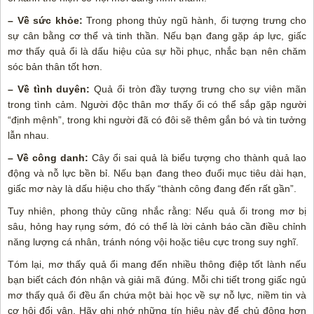
– Về sức khỏe:
Trong phong thủy ngũ hành, ổi tượng trưng cho
sự cân bằng cơ thể và tinh thần. Nếu bạn đang gặp áp lực, giấc
mơ thấy quả ổi là dấu hiệu của sự hồi phục, nhắc bạn nên chăm
sóc bản thân tốt hơn.
– Về tình duyên:
Quả ổi tròn đầy tượng trưng cho sự viên mãn
trong tình cảm. Người độc thân mơ thấy ổi có thể sắp gặp người
“định mệnh”, trong khi người đã có đôi sẽ thêm gắn bó và tin tưởng
lẫn nhau.
– Về công danh:
Cây ổi sai quả là biểu tượng cho thành quả lao
động và nỗ lực bền bỉ. Nếu bạn đang theo đuổi mục tiêu dài hạn,
giấc mơ này là dấu hiệu cho thấy “thành công đang đến rất gần”.
Tuy nhiên, phong thủy cũng nhắc rằng: Nếu quả ổi trong mơ bị
sâu, hỏng hay rụng sớm, đó có thể là lời cảnh báo cần điều chỉnh
năng lượng cá nhân, tránh nóng vội hoặc tiêu cực trong suy nghĩ.
Tóm lại, mơ thấy quả ổi mang đến nhiều thông điệp tốt lành nếu
bạn biết cách đón nhận và giải mã đúng. Mỗi chi tiết trong giấc ngủ
mơ thấy quả ổi đều ẩn chứa một bài học về sự nỗ lực, niềm tin và
cơ hội đổi vận. Hãy ghi nhớ những tín hiệu này để chủ động hơn