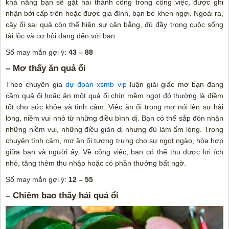
khả năng bạn sẽ gặt hái thành công trong công việc, được ghi
nhận bởi cấp trên hoặc được gia đình, bạn bè khen ngợi. Ngoài ra,
cây ổi sai quả còn thể hiện sự cân bằng, đủ đầy trong cuộc sống
tài lộc và cơ hội đang đến với bạn.
Số may mắn gợi ý:
43 – 88
– Mơ thấy ăn quả ổi
Theo chuyên gia
dự đoán xsmb vip
luận giải giấc mơ bạn đang
cầm quả ổi hoặc ăn một quả ổi chín mềm ngọt đó thường là điềm
tốt cho sức khỏe và tình cảm. Việc ăn ổi trong mơ nói lên sự hài
lòng, niềm vui nhỏ từ những điều bình dị. Bạn có thể sắp đón nhận
những niềm vui, những điều giản dị nhưng đủ làm ấm lòng. Trong
chuyện tình cảm, mơ ăn ổi tượng trưng cho sự ngọt ngào, hòa hợp
giữa bạn và người ấy. Về công việc, bạn có thể thu được lợi ích
nhỏ, tăng thêm thu nhập hoặc có phần thưởng bất ngờ.
Số may mắn gợi ý:
12 – 55
– Chiêm bao thấy hái quả ổi