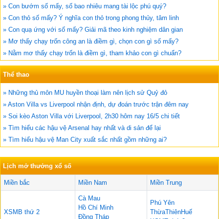
» Con bướm số mấy, số bao nhiêu mang tài lộc phú quý?
» Con thỏ số mấy? Ý nghĩa con thỏ trong phong thủy, tâm linh
» Con quạ ứng với số mấy? Giải mã theo kinh nghiệm dân gian
» Mơ thấy chạy trốn công an là điềm gì, chọn con gì số mấy?
» Nằm mơ thấy chạy trốn là điềm gì, tham khảo con gì chuẩn?
Thể thao
» Những thủ môn MU huyền thoại làm nên lịch sử Quỷ đỏ
» Aston Villa vs Liverpool nhận định, dự đoán trước trận đêm nay
» Soi kèo Aston Villa với Liverpool, 2h30 hôm nay 16/5 chi tiết
» Tìm hiểu các hậu vệ Arsenal hay nhất và di sản để lại
» Tìm hiểu hậu vệ Man City xuất sắc nhất gồm những ai?
Lịch mở thưởng xổ số
Miền bắc
Miền Nam
Miền Trung
Cà Mau
Phú Yên
Hồ Chí Minh
XSMB thứ 2
ThừaThiênHuế
Đồng Tháp