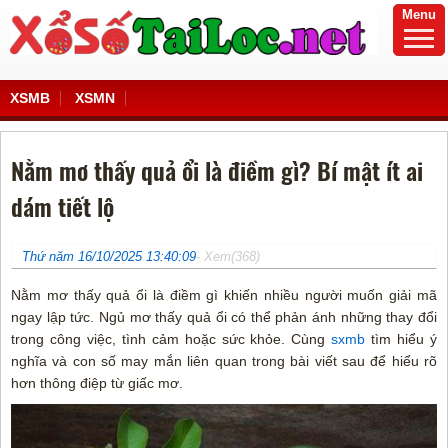
Menu
XSMB
XSMN
Nằm mơ thấy quả ổi là điềm gì? Bí mật ít ai
dám tiết lộ
Thứ năm 16/10/2025 13:40:09
- Xem(368)
Nằm mơ thấy quả ổi là điềm gì khiến nhiều người muốn giải mã
ngay lập tức. Ngủ mơ thấy quả ổi có thể phản ánh những thay đổi
trong công việc, tình cảm hoặc sức khỏe. Cùng
sxmb
tìm hiểu ý
nghĩa và con số may mắn liên quan trong bài viết sau để hiểu rõ
hơn thông điệp từ giấc mơ.