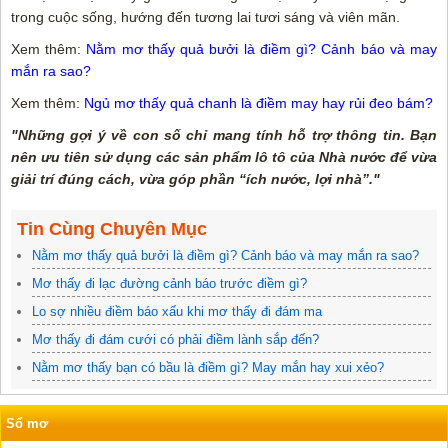
trong cuộc sống, hướng đến tương lai tươi sáng và viên mãn.
Xem thêm:
Nằm mơ thấy quả bưởi là điềm gì? Cảnh báo và may
mắn ra sao?
Xem thêm:
Ngủ mơ thấy quả chanh là điềm may hay rủi đeo bám?
"Những gợi ý về con số chỉ mang tính hỗ trợ thông tin. Bạn
nên ưu tiên sử dụng các sản phẩm lô tô của Nhà nước để vừa
giải trí đúng cách, vừa góp phần “ích nước, lợi nhà”."
Tin Cùng Chuyên Mục
Nằm mơ thấy quả bưởi là điềm gì? Cảnh báo và may mắn ra sao?
Mơ thấy đi lạc đường cảnh báo trước điềm gì?
Lo sợ nhiều điềm báo xấu khi mơ thấy đi đám ma
Mơ thấy đi đám cưới có phải điềm lành sắp đến?
Nằm mơ thấy bạn có bầu là điềm gì? May mắn hay xui xẻo?
Sổ mơ