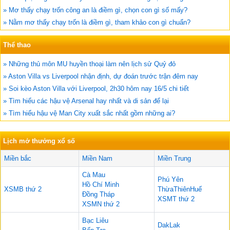
» Mơ thấy chạy trốn công an là điềm gì, chọn con gì số mấy?
» Nằm mơ thấy chạy trốn là điềm gì, tham khảo con gì chuẩn?
Thể thao
» Những thủ môn MU huyền thoại làm nên lịch sử Quỷ đỏ
» Aston Villa vs Liverpool nhận định, dự đoán trước trận đêm nay
» Soi kèo Aston Villa với Liverpool, 2h30 hôm nay 16/5 chi tiết
» Tìm hiểu các hậu vệ Arsenal hay nhất và di sản để lại
» Tìm hiểu hậu vệ Man City xuất sắc nhất gồm những ai?
Lịch mở thưởng xổ số
Miền bắc
Miền Nam
Miền Trung
Cà Mau
Phú Yên
Hồ Chí Minh
XSMB thứ 2
ThừaThiênHuế
Đồng Tháp
XSMT thứ 2
XSMN thứ 2
Bạc Liêu
DakLak