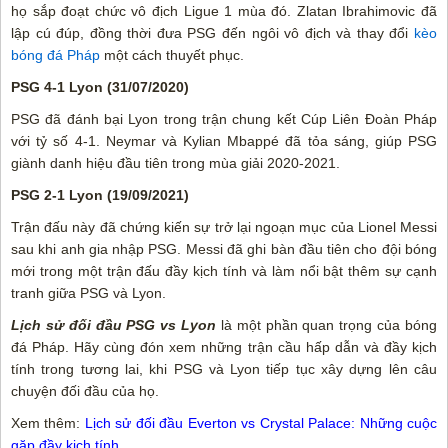
họ sắp đoạt chức vô địch Ligue 1 mùa đó. Zlatan Ibrahimovic đã
lập cú đúp, đồng thời đưa PSG đến ngôi vô địch và thay đổi
kèo
bóng đá Pháp
một cách thuyết phục.
PSG 4-1 Lyon (31/07/2020)
PSG đã đánh bại Lyon trong trận chung kết Cúp Liên Đoàn Pháp
với tỷ số 4-1. Neymar và Kylian Mbappé đã tỏa sáng, giúp PSG
giành danh hiệu đầu tiên trong mùa giải 2020-2021.
PSG 2-1 Lyon (19/09/2021)
Trận đấu này đã chứng kiến sự trở lại ngoạn mục của Lionel Messi
sau khi anh gia nhập PSG. Messi đã ghi bàn đầu tiên cho đội bóng
mới trong một trận đấu đầy kịch tính và làm nổi bật thêm sự cạnh
tranh giữa PSG và Lyon.
Lịch sử đối đầu PSG vs Lyon
là một phần quan trọng của bóng
đá Pháp. Hãy cùng đón xem những trận cầu hấp dẫn và đầy kịch
tính trong tương lai, khi PSG và Lyon tiếp tục xây dựng lên câu
chuyện đối đầu của họ.
Xem thêm:
Lịch sử đối đầu Everton vs Crystal Palace: Những cuộc
gặp đầy kịch tính