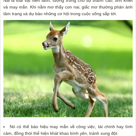
Nai là loài vật hiền lành, tượng trưng cho sự thanh cao, tinh khiết
và may mắn. Khi nằm mơ thấy con nai, giấc mơ thường phản ánh
tâm trạng và dự báo những cơ hội trong cuộc sống sắp tới.
Nó có thể báo hiệu may mắn về công việc, tài chính hay tình
cảm, đồng thời thể hiện khát khao bình yên, tránh xung đột.