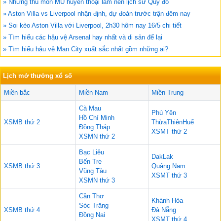
» Những thủ môn MU huyền thoại làm nên lịch sử Quỷ đỏ
» Aston Villa vs Liverpool nhận định, dự đoán trước trận đêm nay
» Soi kèo Aston Villa với Liverpool, 2h30 hôm nay 16/5 chi tiết
» Tìm hiểu các hậu vệ Arsenal hay nhất và di sản để lại
» Tìm hiểu hậu vệ Man City xuất sắc nhất gồm những ai?
Lịch mở thưởng xổ số
Miền bắc
Miền Nam
Miền Trung
Cà Mau
Phú Yên
Hồ Chí Minh
XSMB thứ 2
ThừaThiênHuế
Đồng Tháp
XSMT thứ 2
XSMN thứ 2
Bạc Liêu
DakLak
Bến Tre
XSMB thứ 3
Quảng Nam
Vũng Tàu
XSMT thứ 3
XSMN thứ 3
Cần Thơ
Khánh Hòa
Sóc Trăng
XSMB thứ 4
Đà Nẵng
Đồng Nai
XSMT thứ 4