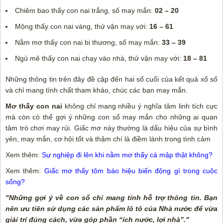
Chiêm bao thấy con nai trắng, số may mắn:
02 – 20
Mộng thấy con nai vàng, thử vận may với:
16 – 61
Nằm mơ thấy con nai bị thương, số may mắn:
33 – 39
Ngủ mê thấy con nai chạy vào nhà, thử vận may với:
18 – 81
Những thông tin trên đây đề cập đến hai số cuối của kết quả xổ số
và chỉ mang tính chất tham khảo, chúc các bạn may mắn.
Mơ thấy con nai
không chỉ mang nhiều ý nghĩa tâm linh tích cực
mà còn có thể gợi ý những con số may mắn cho những ai quan
tâm trò chơi may rủi. Giấc mơ này thường là dấu hiệu của sự bình
yên, may mắn, cơ hội tốt và thậm chí là điềm lành trong tình cảm
Xem thêm:
Sự nghiệp đi lên khi nằm mơ thấy cá mập thật không?
Xem thêm:
Giấc mơ thấy tôm báo hiệu biến động gì trong cuộc
sống?
"Những gợi ý về con số chỉ mang tính hỗ trợ thông tin. Bạn
nên ưu tiên sử dụng các sản phẩm lô tô của Nhà nước để vừa
giải trí đúng cách, vừa góp phần “ích nước, lợi nhà”."