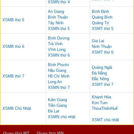
XSMN thứ 4
An Giang
Bình Định
Bình Thuận
Quảng Bình
XSMB thứ 5
Tây Ninh
Quảng Trị
XSMN thứ 5
XSMT thứ 5
Bình Dương
Gia Lai
Trà Vinh
XSMB thứ 6
Ninh Thuận
Vĩnh Long
XSMT thứ 6
XSMN thứ 6
Bình Phước
Quảng Ngãi
Hậu Giang
Đà Nẵng
XSMB thứ 7
Hồ Chí Minh
Đắc Nông
Long An
XSMT thứ 7
XSMN thứ 7
Khánh Hòa
Kiên Giang
Kon Tum
Tiền Giang
XSMB Chủ Nhật
ThừaThiênHuế
Đà Lạt
XSMN chủ nhật
XSMT chủ nhật
Quay thử MT
Quay thử MN