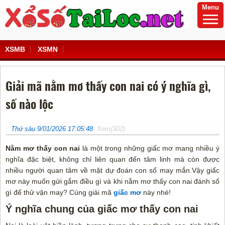
Menu
XSMB
XSMN
Giải mã nằm mơ thấy con nai có ý nghĩa gì,
số nào lộc
Thứ sáu 9/01/2026 17:05:48
- Xem(302)
Nằm mơ thấy con nai
là một trong những giấc mơ mang nhiều ý
nghĩa đặc biệt, không chỉ liên quan đến tâm linh mà còn được
nhiều người quan tâm về mặt dự đoán con số may mắn.Vậy giấc
mơ này muốn gửi gắm điều gì và khi nằm mơ thấy con nai đánh số
gì để thử vận may? Cùng giải mã
giấc mơ
này nhé!
Ý nghĩa chung của giấc mơ thấy con nai