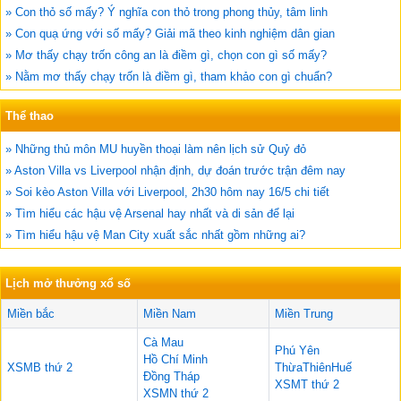
» Con thỏ số mấy? Ý nghĩa con thỏ trong phong thủy, tâm linh
» Con quạ ứng với số mấy? Giải mã theo kinh nghiệm dân gian
» Mơ thấy chạy trốn công an là điềm gì, chọn con gì số mấy?
» Nằm mơ thấy chạy trốn là điềm gì, tham khảo con gì chuẩn?
Thể thao
» Những thủ môn MU huyền thoại làm nên lịch sử Quỷ đỏ
» Aston Villa vs Liverpool nhận định, dự đoán trước trận đêm nay
» Soi kèo Aston Villa với Liverpool, 2h30 hôm nay 16/5 chi tiết
» Tìm hiểu các hậu vệ Arsenal hay nhất và di sản để lại
» Tìm hiểu hậu vệ Man City xuất sắc nhất gồm những ai?
Lịch mở thưởng xổ số
Miền bắc
Miền Nam
Miền Trung
Cà Mau
Phú Yên
Hồ Chí Minh
XSMB thứ 2
ThừaThiênHuế
Đồng Tháp
XSMT thứ 2
XSMN thứ 2