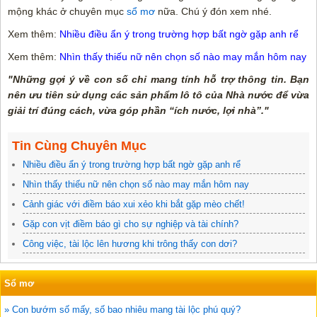
mộng khác ở chuyên mục
sổ mơ
nữa. Chú ý đón xem nhé.
Xem thêm:
Nhiều điều ẩn ý trong trường hợp bất ngờ gặp anh rể
Xem thêm:
Nhìn thấy thiếu nữ nên chọn số nào may mắn hôm nay
"Những gợi ý về con số chỉ mang tính hỗ trợ thông tin. Bạn
nên ưu tiên sử dụng các sản phẩm lô tô của Nhà nước để vừa
giải trí đúng cách, vừa góp phần “ích nước, lợi nhà”."
Tin Cùng Chuyên Mục
Nhiều điều ẩn ý trong trường hợp bất ngờ gặp anh rể
Nhìn thấy thiếu nữ nên chọn số nào may mắn hôm nay
Cảnh giác với điềm báo xui xẻo khi bắt gặp mèo chết!
Gặp con vịt điềm báo gì cho sự nghiệp và tài chính?
Công việc, tài lộc lên hương khi trông thấy con dơi?
Sổ mơ
» Con bướm số mấy, số bao nhiêu mang tài lộc phú quý?