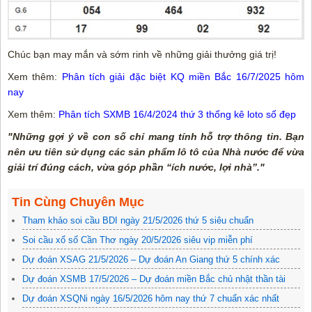
Chúc bạn may mắn và sớm rinh về những giải thưởng giá trị!
Xem thêm:
Phân tích giải đặc biệt KQ miền Bắc 16/7/2025 hôm
nay
Xem thêm:
Phân tích SXMB 16/4/2024 thứ 3 thống kê loto số đẹp
"Những gợi ý về con số chỉ mang tính hỗ trợ thông tin. Bạn
nên ưu tiên sử dụng các sản phẩm lô tô của Nhà nước để vừa
giải trí đúng cách, vừa góp phần “ích nước, lợi nhà”."
Tin Cùng Chuyên Mục
Tham khảo soi cầu BDI ngày 21/5/2026 thứ 5 siêu chuẩn
Soi cầu xổ số Cần Thơ ngày 20/5/2026 siêu vip miễn phí
Dự đoán XSAG 21/5/2026 – Dự đoán An Giang thứ 5 chính xác
Dự đoán XSMB 17/5/2026 – Dự đoán miền Bắc chủ nhật thần tài
Dự đoán XSQNi ngày 16/5/2026 hôm nay thứ 7 chuẩn xác nhất