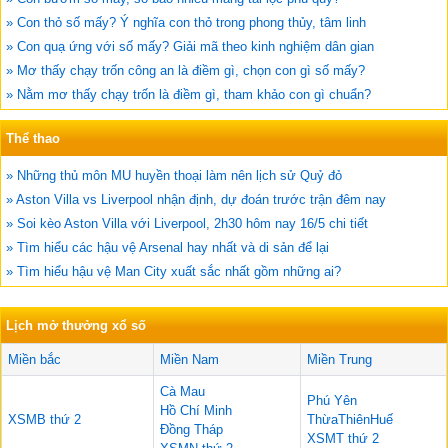
» Con thỏ số mấy? Ý nghĩa con thỏ trong phong thủy, tâm linh
» Con quạ ứng với số mấy? Giải mã theo kinh nghiệm dân gian
» Mơ thấy chạy trốn công an là điềm gì, chọn con gì số mấy?
» Nằm mơ thấy chạy trốn là điềm gì, tham khảo con gì chuẩn?
Thể thao
» Những thủ môn MU huyền thoại làm nên lịch sử Quỷ đỏ
» Aston Villa vs Liverpool nhận định, dự đoán trước trận đêm nay
» Soi kèo Aston Villa với Liverpool, 2h30 hôm nay 16/5 chi tiết
» Tìm hiểu các hậu vệ Arsenal hay nhất và di sản để lại
» Tìm hiểu hậu vệ Man City xuất sắc nhất gồm những ai?
Lịch mở thưởng xổ số
Miền bắc
Miền Nam
Miền Trung
Cà Mau
Phú Yên
Hồ Chí Minh
XSMB thứ 2
ThừaThiênHuế
Đồng Tháp
XSMT thứ 2