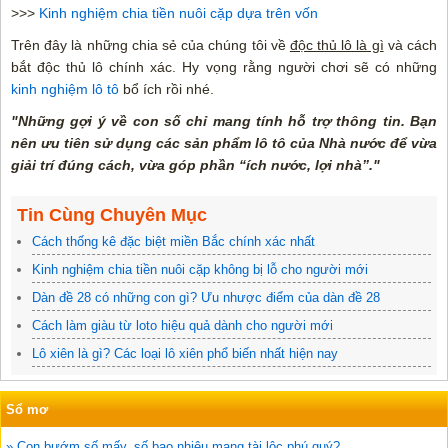
>>>
Kinh nghiệm chia tiền nuôi cặp dựa trên vốn
Trên đây là những chia sẻ của chúng tôi về
độc thủ lô là gì
và cách
bắt độc thủ lô chính xác. Hy vọng rằng người chơi sẽ có những
kinh nghiệm lô tô
bổ ích rồi nhé.
"Những gợi ý về con số chỉ mang tính hỗ trợ thông tin. Bạn
nên ưu tiên sử dụng các sản phẩm lô tô của Nhà nước để vừa
giải trí đúng cách, vừa góp phần “ích nước, lợi nhà”."
Tin Cùng Chuyên Mục
Cách thống kê đặc biệt miền Bắc chính xác nhất
Kinh nghiệm chia tiền nuôi cặp không bị lỗ cho người mới
Dàn đề 28 có những con gì? Ưu nhược điểm của dàn đề 28
Cách làm giàu từ loto hiệu quả dành cho người mới
Lô xiên là gì? Các loại lô xiên phổ biến nhất hiện nay
Sổ mơ
» Con bướm số mấy, số bao nhiêu mang tài lộc phú quý?