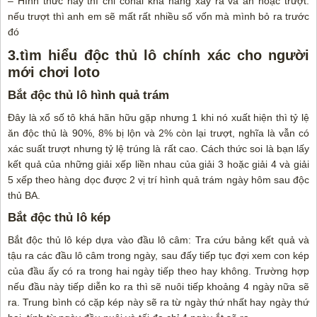
– Hình thức này thì chỉ cóhai khả năng xảy ra và ăn hoặc trượt.
nếu trượt thì anh em sẽ mất rất nhiều số vốn mà mình bỏ ra trước
đó
3.tìm hiểu độc thủ lô chính xác cho người
mới chơi loto
Bắt độc thủ lô hình quả trám
Đây là xổ số tô khá hãn hữu gặp nhưng 1 khi nó xuất hiện thì tỷ lệ
ăn độc thủ là 90%, 8% bị lộn và 2% còn lại trượt, nghĩa là vẫn có
xác suất trượt nhưng tỷ lệ trúng là rất cao. Cách thức soi là bạn lấy
kết quả của những giải xếp liền nhau của giải 3 hoặc giải 4 và giải
5 xếp theo hàng dọc được 2 vị trí hình quả trám ngày hôm sau độc
thủ BA.
Bắt độc thủ lô kép
Bắt độc thủ lô kép dựa vào đầu lô câm: Tra cứu bảng kết quả và
tậu ra các đầu lô câm trong ngày, sau đấy tiếp tục đợi xem con kép
của đầu ấy có ra trong hai ngày tiếp theo hay không. Trường hợp
nếu đầu này tiếp diễn ko ra thì sẽ nuôi tiếp khoảng 4 ngày nữa sẽ
ra. Trung bình có cặp kép này sẽ ra từ ngày thứ nhất hay ngày thứ