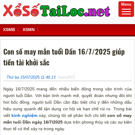
Menu
XSMB
XSMN
Con số may mắn tuổi Dần 16/7/2025 giúp
tiền tài khởi sắc
Thứ ba 15/07/2025 11:49:13
- Xem(497)
Ngày 16/7/2025 mang đến nhiều biến động trong vận trình của
người tuổi Dần. Với bản tính mạnh mẽ, quyết đoán nhưng đôi khi
hơi bốc đồng, người tuổi Dần cần đặc biệt chú ý đến những dấu
hiệu xung quanh để tận dụng cơ hội và hạn chế rủi ro. Trong bài
viết
kinh nghiệm
này, chúng tôi sẽ phân tích chi tiết
con số may
mắn tuổi Dần ngày 16/7/2025
dựa trên phong thủy và các sự kiện
thực tế có thể xảy ra trong ngày.