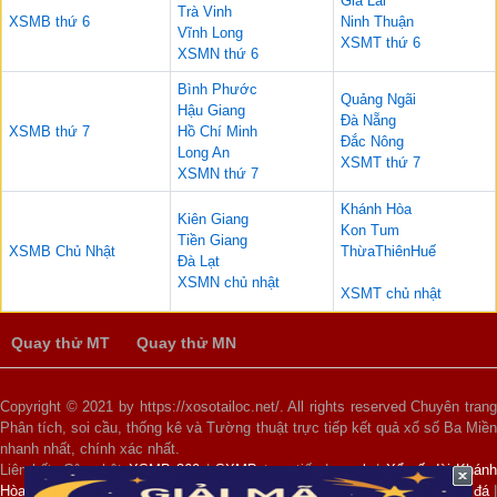
Gia Lai
Trà Vinh
XSMB thứ 6
Ninh Thuận
Vĩnh Long
XSMT thứ 6
XSMN thứ 6
Bình Phước
Quảng Ngãi
Hậu Giang
Đà Nẵng
XSMB thứ 7
Hồ Chí Minh
Đắc Nông
Long An
XSMT thứ 7
XSMN thứ 7
Khánh Hòa
Kiên Giang
Kon Tum
Tiền Giang
XSMB Chủ Nhật
ThừaThiênHuế
Đà Lạt
XSMN chủ nhật
XSMT chủ nhật
Quay thử MT
Quay thử MN
Copyright © 2021 by https://xosotailoc.net/. All rights reserved Chuyên trang
Phân tích, soi cầu, thống kê và Tường thuật trực tiếp kết quả xổ số Ba Miền
nhanh nhất, chính xác nhất.
Liên kết: Cập nhật
XSMB 360
|
SXMB
trực tiếp |
xsmb
|
Xổ số đài Khánh
Hòa
|
xổ số 3 miền
|
kết quả xổ số miền bắc hôm nay
|
lịch thi đấu bóng đá