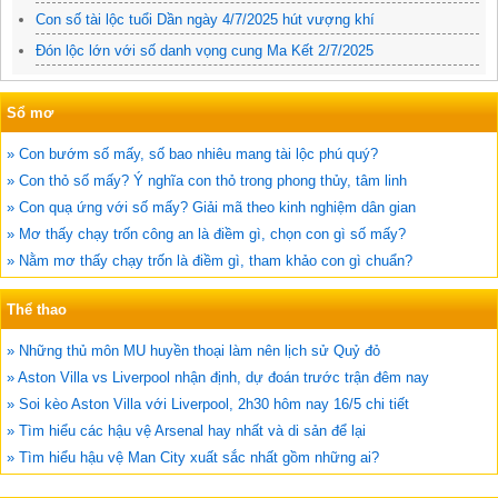
Con số tài lộc tuổi Dần ngày 4/7/2025 hút vượng khí
Đón lộc lớn với số danh vọng cung Ma Kết 2/7/2025
Sổ mơ
» Con bướm số mấy, số bao nhiêu mang tài lộc phú quý?
» Con thỏ số mấy? Ý nghĩa con thỏ trong phong thủy, tâm linh
» Con quạ ứng với số mấy? Giải mã theo kinh nghiệm dân gian
» Mơ thấy chạy trốn công an là điềm gì, chọn con gì số mấy?
» Nằm mơ thấy chạy trốn là điềm gì, tham khảo con gì chuẩn?
Thể thao
» Những thủ môn MU huyền thoại làm nên lịch sử Quỷ đỏ
» Aston Villa vs Liverpool nhận định, dự đoán trước trận đêm nay
» Soi kèo Aston Villa với Liverpool, 2h30 hôm nay 16/5 chi tiết
» Tìm hiểu các hậu vệ Arsenal hay nhất và di sản để lại
» Tìm hiểu hậu vệ Man City xuất sắc nhất gồm những ai?