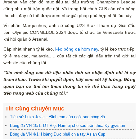
Arsenal vẫn còn đó mục tiêu tại đấu trường Champions League
cũng như mặt trận quốc nội. Và trong bối cảnh CLB cần cân bằng
thu chi, đây có thể được xem như giải pháp phù hợp nhất lúc này.
Về phần Marquinhos, anh sẽ cùng U23 Brazil tham dự Giải đấu
tiền Olympic CONMEBOL 2024 được tổ chức tại Venezuela trước
khi hội quân ở Arsenal.
Cập nhật nhanh tỷ lệ kèo,
kèo bóng đá hôm nay
, tỷ lệ kèo trực tiếp,
tỷ lệ ma cao, malaysia..… của tất cả các giải đấu trên thế giới tại
website của chúng tôi.
"Xin nhớ rằng các dữ liệu phân tích và nhận định chỉ là sự
tham khảo. Trước khi quyết định, hãy xem xét kỹ lưỡng. Đừng
quên bạn có thể tìm thêm thông tin về thể thao hàng ngày
trên trang web của chúng tôi."
Tin Cùng Chuyên Mục
Tiểu sử Luka Jovic – Đỉnh cao của ngôi sao bóng đá
Bóng đá VN 10/1: ĐT Việt Nam bị chê sau trận thua Kyrgyzstan
Bóng đá VN 4/1: Hoàng Đức phải chia tay Asian Cup