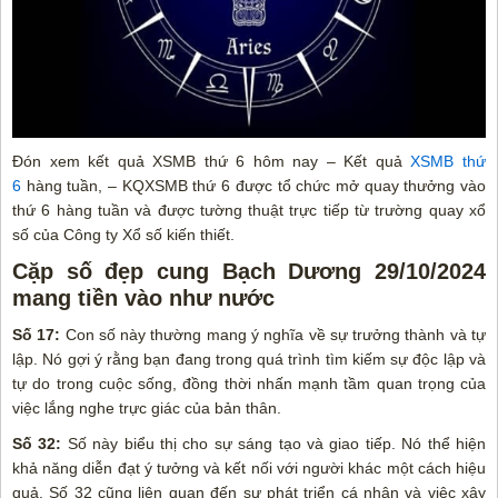
Đón xem kết quả XSMB thứ 6 hôm nay – Kết quả
XSMB thứ
6
hàng tuần, – KQXSMB thứ 6 được tổ chức mở quay thưởng vào
thứ 6 hàng tuần và được tường thuật trực tiếp từ trường quay xổ
số của Công ty Xổ số kiến thiết.
Cặp số đẹp cung Bạch Dương 29/10/2024
mang tiền vào như nước
Số 17:
Con số này thường mang ý nghĩa về sự trưởng thành và tự
lập. Nó gợi ý rằng bạn đang trong quá trình tìm kiếm sự độc lập và
tự do trong cuộc sống, đồng thời nhấn mạnh tầm quan trọng của
việc lắng nghe trực giác của bản thân.
Số 32:
Số này biểu thị cho sự sáng tạo và giao tiếp. Nó thể hiện
khả năng diễn đạt ý tưởng và kết nối với người khác một cách hiệu
quả. Số 32 cũng liên quan đến sự phát triển cá nhân và việc xây