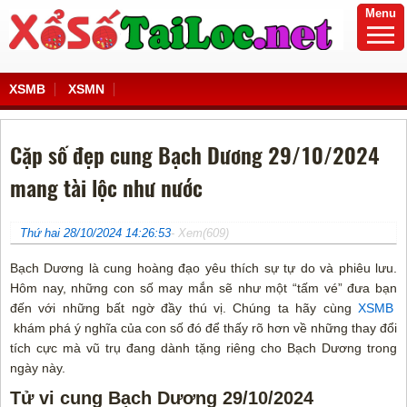
Menu
XSMB
XSMN
Cặp số đẹp cung Bạch Dương 29/10/2024
mang tài lộc như nước
Thứ hai 28/10/2024 14:26:53
- Xem(609)
Bạch Dương là cung hoàng đạo yêu thích sự tự do và phiêu lưu.
Hôm nay, những con số may mắn sẽ như một “tấm vé” đưa bạn
đến với những bất ngờ đầy thú vị. Chúng ta hãy cùng
XSMB
khám phá ý nghĩa của con số đó để thấy rõ hơn về những thay đổi
tích cực mà vũ trụ đang dành tặng riêng cho Bạch Dương trong
ngày này.
Tử vi cung Bạch Dương 29/10/2024