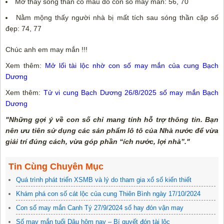
Mơ thấy sóng thần có màu đỏ con số may mắn: 56, 70
Nằm mộng thấy người nhà bị mất tích sau sóng thần cặp số
đẹp: 74, 77
Chúc anh em may mắn !!!
Xem thêm:
Mở lối tài lộc nhờ con số may mắn của cung Bạch
Dương
Xem thêm:
Tử vi cung Bạch Dương 26/8/2025 số may mắn Bạch
Dương
"Những gợi ý về con số chỉ mang tính hỗ trợ thông tin. Bạn
nên ưu tiên sử dụng các sản phẩm lô tô của Nhà nước để vừa
giải trí đúng cách, vừa góp phần “ích nước, lợi nhà”."
Tin Cùng Chuyên Mục
Quá trình phát triển XSMB và lý do tham gia xổ số kiến thiết
Khám phá con số cát lộc của cung Thiên Bình ngày 17/10/2024
Con số may mắn Canh Tý 27/9/2024 số hay đón vận may
Số may mắn tuổi Dậu hôm nay – Bí quyết đón tài lộc