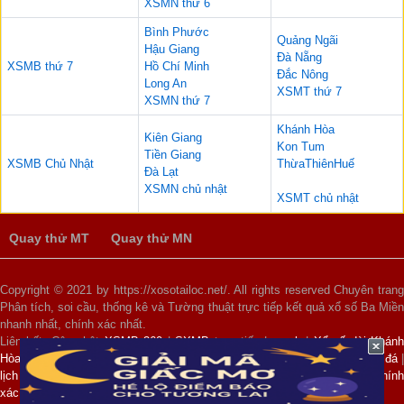
XSMN thứ 6
Bình Phước
Quảng Ngãi
Hậu Giang
Đà Nẵng
XSMB thứ 7
Hồ Chí Minh
Đắc Nông
Long An
XSMT thứ 7
XSMN thứ 7
Khánh Hòa
Kiên Giang
Kon Tum
Tiền Giang
XSMB Chủ Nhật
ThừaThiênHuế
Đà Lạt
XSMN chủ nhật
XSMT chủ nhật
Quay thử MT
Quay thử MN
Copyright © 2021 by https://xosotailoc.net/. All rights reserved Chuyên trang
Phân tích, soi cầu, thống kê và Tường thuật trực tiếp kết quả xổ số Ba Miền
nhanh nhất, chính xác nhất.
Liên kết: Cập nhật
XSMB 360
|
SXMB
trực tiếp |
xsmb
|
Xổ số đài Khánh
Hòa
|
xổ số 3 miền
|
kết quả xổ số miền bắc hôm nay
|
lịch thi đấu bóng đá
lịch ngoại hạng anh
|
dự đoán xổ số vip
|
dự đoán xổ số miền trung chín
xác 100
|
xổ số 100 ngày
|
dự đoán xsmb