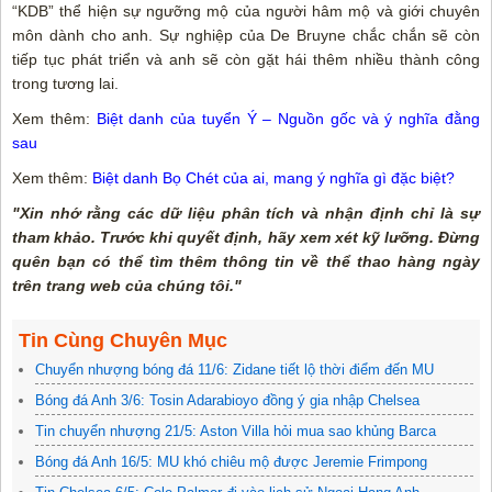
“KDB” thể hiện sự ngưỡng mộ của người hâm mộ và giới chuyên
môn dành cho anh. Sự nghiệp của De Bruyne chắc chắn sẽ còn
tiếp tục phát triển và anh sẽ còn gặt hái thêm nhiều thành công
trong tương lai.
Xem thêm:
Biệt danh của tuyển Ý – Nguồn gốc và ý nghĩa đằng
sau
Xem thêm:
Biệt danh Bọ Chét của ai, mang ý nghĩa gì đặc biệt?
"Xin nhớ rằng các dữ liệu phân tích và nhận định chỉ là sự
tham khảo. Trước khi quyết định, hãy xem xét kỹ lưỡng. Đừng
quên bạn có thể tìm thêm thông tin về thể thao hàng ngày
trên trang web của chúng tôi."
Tin Cùng Chuyên Mục
Chuyển nhượng bóng đá 11/6: Zidane tiết lộ thời điểm đến MU
Bóng đá Anh 3/6: Tosin Adarabioyo đồng ý gia nhập Chelsea
Tin chuyển nhượng 21/5: Aston Villa hỏi mua sao khủng Barca
Bóng đá Anh 16/5: MU khó chiêu mộ được Jeremie Frimpong