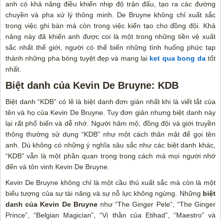
anh có khả năng điều khiển nhịp độ trận đấu, tạo ra các đường
chuyền và pha xử lý thông minh. De Bruyne không chỉ xuất sắc
trong việc ghi bàn mà còn trong việc kiến tạo cho đồng đội. Khả
năng này đã khiến anh được coi là một trong những tiền vệ xuất
sắc nhất thế giới, người có thể biến những tình huống phức tạp
thành những pha bóng tuyệt đẹp và mang lại
ket qua bong da
tốt
nhất.
Biệt danh của Kevin De Bruyne: KDB
Biệt danh “KDB” có lẽ là biệt danh đơn giản nhất khi là viết tắt của
tên và họ của Kevin De Bruyne. Tuy đơn giản nhưng biệt danh này
lại rất phổ biến và dễ nhớ. Người hâm mộ, đồng đội và giới truyền
thông thường sử dụng “KDB” như một cách thân mật để gọi tên
anh. Dù không có những ý nghĩa sâu sắc như các biệt danh khác,
“KDB” vẫn là một phần quan trọng trong cách mà mọi người nhớ
đến và tôn vinh Kevin De Bruyne.
Kevin De Bruyne không chỉ là một cầu thủ xuất sắc mà còn là một
biểu tượng của sự tài năng và sự nỗ lực không ngừng. Những
biệt
danh của Kevin De Bruyne
như “The Ginger Pele”, “The Ginger
Prince”, “Belgian Magician”, “Vị thần của Etihad”, “Maestro” và