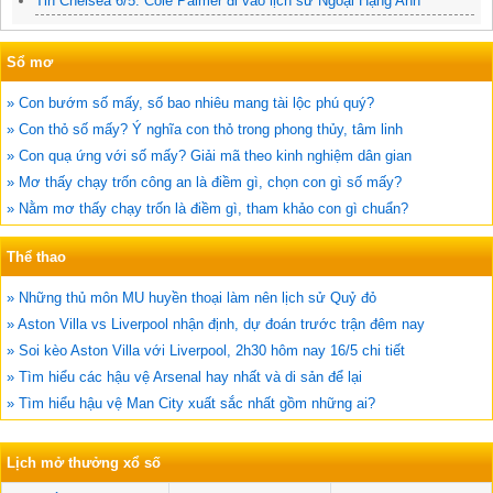
Tin Chelsea 6/5: Cole Palmer đi vào lịch sử Ngoại Hạng Anh
Sổ mơ
» Con bướm số mấy, số bao nhiêu mang tài lộc phú quý?
» Con thỏ số mấy? Ý nghĩa con thỏ trong phong thủy, tâm linh
» Con quạ ứng với số mấy? Giải mã theo kinh nghiệm dân gian
» Mơ thấy chạy trốn công an là điềm gì, chọn con gì số mấy?
» Nằm mơ thấy chạy trốn là điềm gì, tham khảo con gì chuẩn?
Thể thao
» Những thủ môn MU huyền thoại làm nên lịch sử Quỷ đỏ
» Aston Villa vs Liverpool nhận định, dự đoán trước trận đêm nay
» Soi kèo Aston Villa với Liverpool, 2h30 hôm nay 16/5 chi tiết
» Tìm hiểu các hậu vệ Arsenal hay nhất và di sản để lại
» Tìm hiểu hậu vệ Man City xuất sắc nhất gồm những ai?
Lịch mở thưởng xổ số