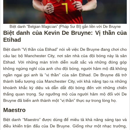
Biệt danh “Belgian Magician” (Pháp Sư Bỉ) gắn liền với De Bruyne
Biệt danh của Kevin De Bruyne: Vị thần của
Etihad
Biệt danh “Vị thần của Etihad” nói về việc De Bruyne đang chơi cho
câu lạc bộ Manchester City, nơi sân nhà của đội bóng này là sân
Etihad. Với những màn trình diễn xuất sắc và những đóng góp
không ngừng nghỉ của anh cho đội bóng, người hâm mộ đã không
ngần ngại gọi anh là “vị thần” của sân Etihad. De Bruyne đã trở
thành biểu tượng của Manchester City, với khả năng tạo ra những
khoảnh khắc kỳ diệu và dẫn dắt đội bóng đến với những chiến
thắng quan trọng. Sự ngưỡng mộ của người hâm mộ đối với De
Bruyne đã biến anh thành một “vị thần” thực sự trong lòng họ.
Maestro
Biệt danh “Maestro” được dùng để miêu tả khả năng sáng tạo và
điều khiển trận đấu của De Bruyne. Giống như một nhạc trưởng,