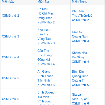
Miền bắc
Miền Nam
Miền Trung
Cà Mau
Phú Yên
Hồ Chí Minh
XSMB thứ 2
ThừaThiênHuế
Đồng Tháp
XSMT thứ 2
XSMN thứ 2
Bạc Liêu
DakLak
Bến Tre
XSMB thứ 3
Quảng Nam
Vũng Tàu
XSMT thứ 3
XSMN thứ 3
Cần Thơ
Khánh Hòa
Sóc Trăng
XSMB thứ 4
Đà Nẵng
Đồng Nai
XSMT thứ 4
XSMN thứ 4
An Giang
Bình Định
Bình Thuận
Quảng Bình
XSMB thứ 5
Tây Ninh
Quảng Trị
XSMN thứ 5
XSMT thứ 5
Bình Dương
Gia Lai
Trà Vinh
XSMB thứ 6
Ninh Thuận
Vĩnh Long
XSMT thứ 6