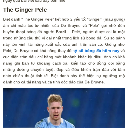
ngay qua bài viết sau đây bạn nhé!
The Ginger Pele
Biệt danh “The Ginger Pele” kết hợp 2 yếu tố: “Ginger” (màu gừng)
ám chỉ màu tóc tự nhiên của De Bruyne và “Pele” gợi nhớ đến
huyền thoại bóng đá người Brazil – Pelé, người được coi là một
trong những cầu thủ vĩ đại nhất trong lịch sử bóng đá. Sự so sánh
này tôn vinh tài năng xuất sắc của anh trên sân cỏ. Giống như
Pelé, De Bruyne có khả năng thay đổi
tỷ số bóng đá hôm nay
và
cục diện trận đấu chỉ bằng một khoảnh khắc kỳ diệu. Anh có khả
năng ghi bàn từ khoảng cách xa, kiến tạo cho đồng đội bằng
những đường chuyền tuyệt đẹp và điều khiển trận đấu với tầm
nhìn chiến thuật tinh tế. Biệt danh này thể hiện sự ngưỡng mộ
dành cho cả tài năng và cá tính độc đáo của De Bruyne.