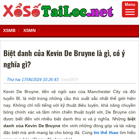
Menu
XSMB
XSMN
Biệt danh của Kevin De Bruyne là gì, có ý
nghĩa gì?
Thứ hai 17/06/2024 10:26:43
- Xem(907)
Kevin De Bruyne, tiền vệ ngôi sao của Manchester City và đội
tuyển Bỉ, là một trong những cầu thủ xuất sắc nhất thế giới hiện
nay. Không chỉ nổi tiếng với kỹ thuật điêu luyện, khả năng chuyền
bóng chính xác và tầm nhìn chiến thuật tuyệt vời, De Bruyne còn
được biết đến với nhiều biệt danh thú vị và ý nghĩa. Những
biệt
danh của Kevin De Bruyne
tôn vinh những đóng góp và tài năng
đặc biệt mà anh mang lại cho bóng đá. Cùng
tin thể thao
tìm hiểu