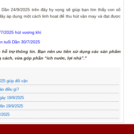
h Dần 24/9/2025 trên đây hy vọng sẽ giúp bạn tìm thấy con số
Hãy áp dụng một cách linh hoạt để thu hút vận may và đạt được
4/7/2025 hút vượng khí
ắn tuổi Dần 30/7/2025
 hỗ trợ thông tin. Bạn nên ưu tiên sử dụng các sản phẩm
g cách, vừa góp phần “ích nước, lợi nhà”."
25 giúp đổi vận
áo điều gì?
ngày 19/9/2025
Dần 19/9/2025
9/2025