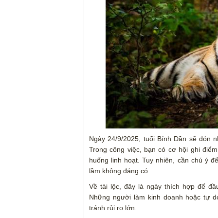
Ngày 24/9/2025, tuổi Bính Dần sẽ đón n
Trong công việc, bạn có cơ hội ghi điểm 
huống linh hoạt. Tuy nhiên, cần chú ý 
lầm không đáng có.
Về tài lộc, đây là ngày thích hợp để đ
Những người làm kinh doanh hoặc tự d
tránh rủi ro lớn.