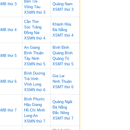
Bến Tre
MB thứ 3
Quảng Nam
Vũng Tàu
XSMT thứ 3
XSMN thứ 3
Cần Thơ
Khánh Hòa
Sóc Trăng
MB thứ 4
Đà Nẵng
Đồng Nai
XSMT thứ 4
XSMN thứ 4
An Giang
Bình Định
Bình Thuận
Quảng Bình
MB thứ 5
Tây Ninh
Quảng Trị
XSMN thứ 5
XSMT thứ 5
Bình Dương
Gia Lai
Trà Vinh
MB thứ 6
Ninh Thuận
Vĩnh Long
XSMT thứ 6
XSMN thứ 6
Bình Phước
Quảng Ngãi
Hậu Giang
Đà Nẵng
MB thứ 7
Hồ Chí Minh
Đắc Nông
Long An
XSMT thứ 7
XSMN thứ 7