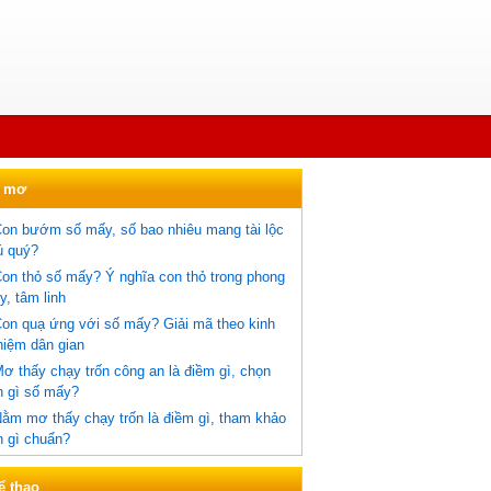
 mơ
Con bướm số mấy, số bao nhiêu mang tài lộc
ú quý?
Con thỏ số mấy? Ý nghĩa con thỏ trong phong
y, tâm linh
Con quạ ứng với số mấy? Giải mã theo kinh
hiệm dân gian
Mơ thấy chạy trốn công an là điềm gì, chọn
n gì số mấy?
Nằm mơ thấy chạy trốn là điềm gì, tham khảo
n gì chuẩn?
ể thao