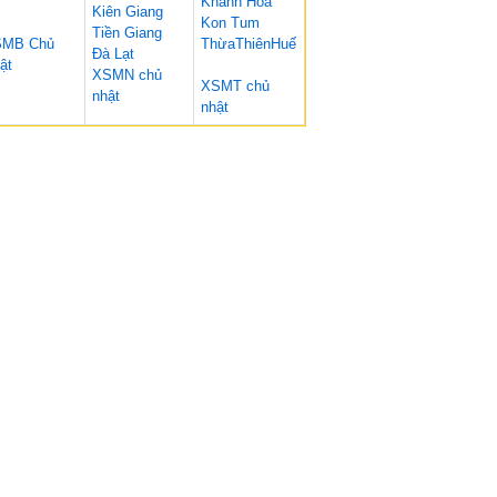
Khánh Hòa
Kiên Giang
Kon Tum
Tiền Giang
SMB Chủ
ThừaThiênHuế
Đà Lạt
ật
XSMN chủ
XSMT chủ
nhật
nhật