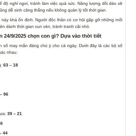
ế độ nghỉ ngơi, tránh làm việc quá sức. Năng lượng dồi dào sẽ
cũng dễ sinh căng thẳng nếu không quản lý tốt thời gian.
y này khá ổn định. Người độc thân có cơ hội gặp gỡ những mối
n dành thời gian vun vén, tránh tranh cãi nhỏ.
 24/9/2025 chọn con gì? Dựa vào thời tiết
 con số may mắn đáng chú ý cho cả ngày. Dưới đây là các bộ số
hác nhau:
g:
63 – 18
– 96
mưa:
39 – 21
76
– 44