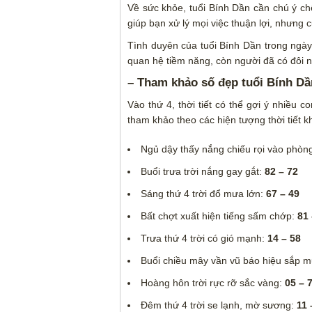
Về sức khỏe, tuổi Bính Dần cần chú ý ch
giúp bạn xử lý mọi việc thuận lợi, nhưng 
Tình duyên của tuổi Bính Dần trong ngà
quan hệ tiềm năng, còn người đã có đôi nê
– Tham khảo số đẹp tuổi Bính Dần
Vào thứ 4, thời tiết có thể gợi ý nhiều
tham khảo theo các hiện tượng thời tiết k
Ngủ dậy thấy nắng chiếu rọi vào phòn
Buổi trưa trời nắng gay gắt:
82 – 72
Sáng thứ 4 trời đổ mưa lớn:
67 – 49
Bất chợt xuất hiện tiếng sấm chớp:
81 
Trưa thứ 4 trời có gió mạnh:
14 – 58
Buổi chiều mây vần vũ báo hiệu sắp 
Hoàng hôn trời rực rỡ sắc vàng:
05 – 
Đêm thứ 4 trời se lạnh, mờ sương:
11 