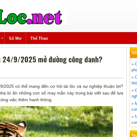
Sổ Mơ
Thể Thao
Sổ
ần 24/9/2025 mở đường công danh?
» 
ph
» 
thủ
9/2025 có thể mang đến cơ hội tài lộc và sự nghiệp thuận lợi?
» 
á bí ẩn những con số may mắn này trong bài viết sau để lựa
ng
công việc thêm hanh thông.
» 
co
» 
co
Th