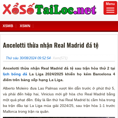
Menu
XSMB
XSMN
Ancelotti thừa nhận Real Madrid đá tệ
Thứ sáu 30/08/2024 09:52:54
- Xem(571)
Ancelotti thừa nhận Real Madrid đá tệ sau trận hòa thứ 2 tại
lịch bóng đá
La Liga 2024/2025 khiến họ kém Barcelona 4
điểm trên bảng xếp hạng La Liga.
Alberto Moleiro đưa Las Palmas vượt lên dẫn trước ở phút thứ 5,
và phải đến hiệp hai, Vinicius mới gỡ hòa cho Real Madrid bằng
một quả phạt đền. Đây là lần thứ hai Real Madrid bị cầm hòa trong
ba trận đầu tại La Liga mùa giải 2024/25, sau trận hòa 1-1 trước
Mallorca trong trận ra quân.