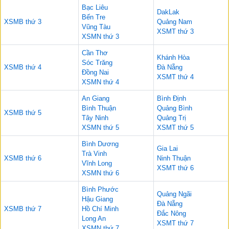
Bạc Liêu
DakLak
Bến Tre
XSMB thứ 3
Quảng Nam
Vũng Tàu
XSMT thứ 3
XSMN thứ 3
Cần Thơ
Khánh Hòa
Sóc Trăng
XSMB thứ 4
Đà Nẵng
Đồng Nai
XSMT thứ 4
XSMN thứ 4
An Giang
Bình Định
Bình Thuận
Quảng Bình
XSMB thứ 5
Tây Ninh
Quảng Trị
XSMN thứ 5
XSMT thứ 5
Bình Dương
Gia Lai
Trà Vinh
XSMB thứ 6
Ninh Thuận
Vĩnh Long
XSMT thứ 6
XSMN thứ 6
Bình Phước
Quảng Ngãi
Hậu Giang
Đà Nẵng
XSMB thứ 7
Hồ Chí Minh
Đắc Nông
Long An
XSMT thứ 7
XSMN thứ 7