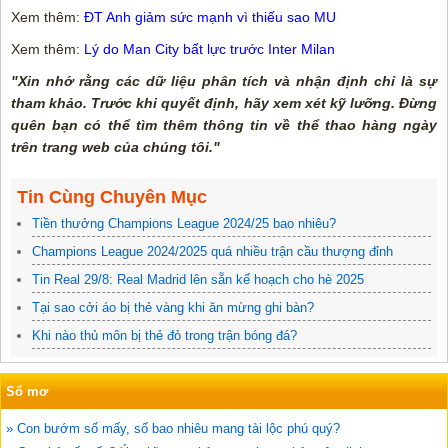
Xem thêm:
ĐT Anh giảm sức mạnh vì thiếu sao MU
Xem thêm:
Lý do Man City bất lực trước Inter Milan
"Xin nhớ rằng các dữ liệu phân tích và nhận định chỉ là sự
tham khảo. Trước khi quyết định, hãy xem xét kỹ lưỡng. Đừng
quên bạn có thể tìm thêm thông tin về thể thao hàng ngày
trên trang web của chúng tôi."
Tin Cùng Chuyên Mục
Tiền thưởng Champions League 2024/25 bao nhiêu?
Champions League 2024/2025 quá nhiều trận cầu thượng đỉnh
Tin Real 29/8: Real Madrid lên sẵn kế hoạch cho hè 2025
Tại sao cởi áo bị thẻ vàng khi ăn mừng ghi bàn?
Khi nào thủ môn bị thẻ đỏ trong trận bóng đá?
Sổ mơ
» Con bướm số mấy, số bao nhiêu mang tài lộc phú quý?