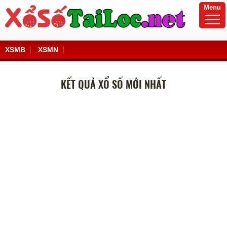
Menu
XSMB
XSMN
KẾT QUẢ XỔ SỐ MỚI NHẤT