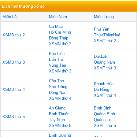
Lịch mở thưởng xổ số
Miền bắc
Miền Nam
Miền Trung
Cà Mau
Phú Yên
Hồ Chí Minh
XSMB thứ 2
ThừaThiênHuế
Đồng Tháp
XSMT thứ 2
XSMN thứ 2
Bạc Liêu
DakLak
Bến Tre
XSMB thứ 3
Quảng Nam
Vũng Tàu
XSMT thứ 3
XSMN thứ 3
Cần Thơ
Khánh Hòa
Sóc Trăng
XSMB thứ 4
Đà Nẵng
Đồng Nai
XSMT thứ 4
XSMN thứ 4
An Giang
Bình Định
Bình Thuận
Quảng Bình
XSMB thứ 5
Tây Ninh
Quảng Trị
XSMN thứ 5
XSMT thứ 5
Bình Dương