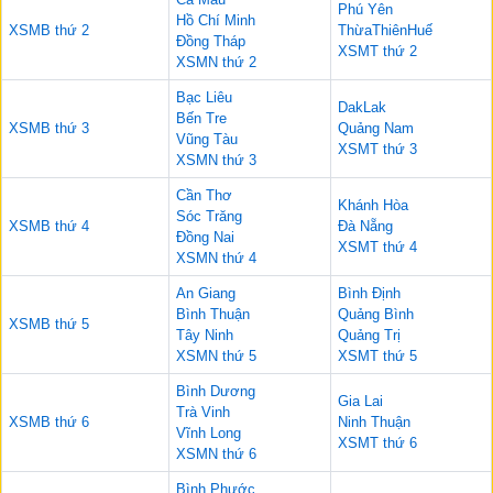
Phú Yên
Hồ Chí Minh
XSMB thứ 2
ThừaThiênHuế
Đồng Tháp
XSMT thứ 2
XSMN thứ 2
Bạc Liêu
DakLak
Bến Tre
XSMB thứ 3
Quảng Nam
Vũng Tàu
XSMT thứ 3
XSMN thứ 3
Cần Thơ
Khánh Hòa
Sóc Trăng
XSMB thứ 4
Đà Nẵng
Đồng Nai
XSMT thứ 4
XSMN thứ 4
An Giang
Bình Định
Bình Thuận
Quảng Bình
XSMB thứ 5
Tây Ninh
Quảng Trị
XSMN thứ 5
XSMT thứ 5
Bình Dương
Gia Lai
Trà Vinh
XSMB thứ 6
Ninh Thuận
Vĩnh Long
XSMT thứ 6
XSMN thứ 6
Bình Phước